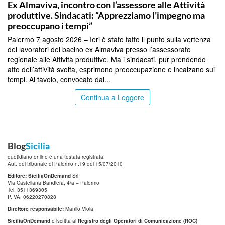
Ex Almaviva, incontro con l’assessore alle Attività
produttive. Sindacati: “Apprezziamo l’impegno ma
preoccupano i tempi”
Palermo 7 agosto 2026 – Ieri è stato fatto il punto sulla vertenza
dei lavoratori del bacino ex Almaviva presso l’assessorato
regionale alle Attività produttive. Ma i sindacati, pur prendendo
atto dell’attività svolta, esprimono preoccupazione e incalzano sui
tempi. Al tavolo, convocato dal...
Continua a Leggere
Blog
Sicilia
quotidiano online è una testata registrata.
Aut. del tribunale di Palermo n.19 del 15/07/2010
Editore: SiciliaOnDemand
Srl
Via Castellana Bandiera, 4/a – Palermo
Tel: 3511369305
P.IVA: 06220270828
Direttore responsabile:
Manlio Viola
SiciliaOnDemand
è iscritta al
Registro degli Operatori di Comunicazione (ROC)