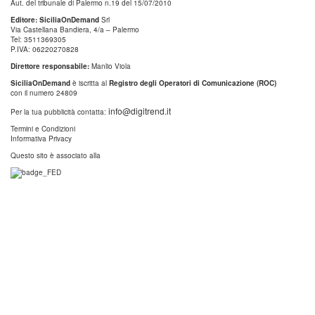
Aut. del tribunale di Palermo n.19 del 15/07/2010
Editore: SiciliaOnDemand
Srl
Via Castellana Bandiera, 4/a – Palermo
Tel: 3511369305
P.IVA: 06220270828
Direttore responsabile:
Manlio Viola
SiciliaOnDemand
è iscritta al
Registro degli Operatori di Comunicazione (ROC)
con il numero 24809
info@digitrend.it
Per la tua pubblicità contatta:
Termini e Condizioni
Informativa Privacy
Questo sito è associato alla