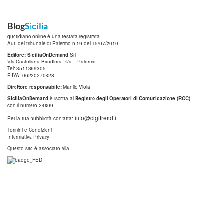
Blog
Sicilia
quotidiano online è una testata registrata.
Aut. del tribunale di Palermo n.19 del 15/07/2010
Editore: SiciliaOnDemand
Srl
Via Castellana Bandiera, 4/a – Palermo
Tel: 3511369305
P.IVA: 06220270828
Direttore responsabile:
Manlio Viola
SiciliaOnDemand
è iscritta al
Registro degli Operatori di Comunicazione (ROC)
con il numero 24809
info@digitrend.it
Per la tua pubblicità contatta:
Termini e Condizioni
Informativa Privacy
Questo sito è associato alla