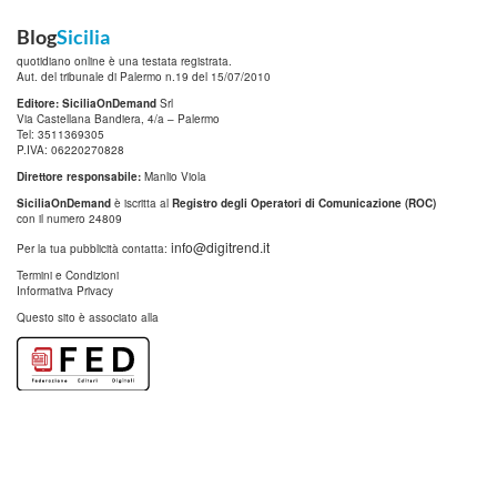
Blog
Sicilia
quotidiano online è una testata registrata.
Aut. del tribunale di Palermo n.19 del 15/07/2010
Editore: SiciliaOnDemand
Srl
Via Castellana Bandiera, 4/a – Palermo
Tel: 3511369305
P.IVA: 06220270828
Direttore responsabile:
Manlio Viola
SiciliaOnDemand
è iscritta al
Registro degli Operatori di Comunicazione (ROC)
con il numero 24809
info@digitrend.it
Per la tua pubblicità contatta:
Termini e Condizioni
Informativa Privacy
Questo sito è associato alla