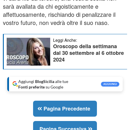
sarà avallata da chi egoisticamente e
affettuosamente, rischiando di penalizzare il
vostro futuro, non vedrà oltre il suo naso.
Leggi Anche:
Oroscopo della settimana
dal 30 settembre al 6 ottobre
2024
Aggiungi
BlogSicilia
alle tue
AGGIUNGI
Fonti preferite
su Google
Pagina Precedente
Pagina Successiva