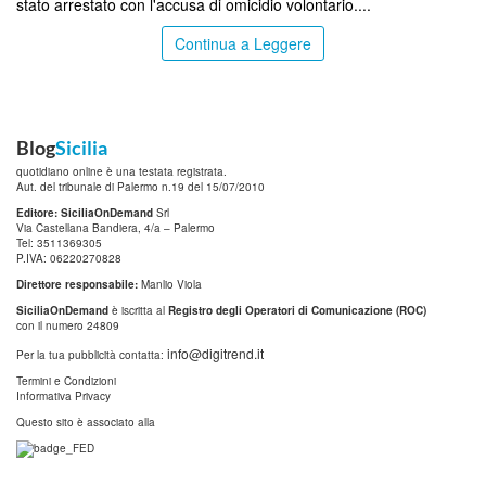
stato arrestato con l'accusa di omicidio volontario....
Continua a Leggere
Blog
Sicilia
quotidiano online è una testata registrata.
Aut. del tribunale di Palermo n.19 del 15/07/2010
Editore: SiciliaOnDemand
Srl
Via Castellana Bandiera, 4/a – Palermo
Tel: 3511369305
P.IVA: 06220270828
Direttore responsabile:
Manlio Viola
SiciliaOnDemand
è iscritta al
Registro degli Operatori di Comunicazione (ROC)
con il numero 24809
info@digitrend.it
Per la tua pubblicità contatta:
Termini e Condizioni
Informativa Privacy
Questo sito è associato alla