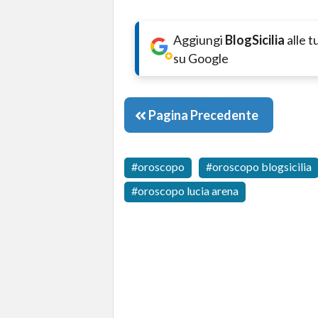
Aggiungi
BlogSicilia
alle 
su Google
Pagina Precedente
oroscopo
oroscopo blogsicilia
oroscopo lucia arena