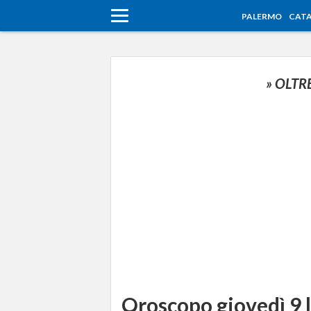
PALERMO
CATA
» OLTR
Oroscopo giovedì 9 