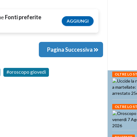
tue
Fonti preferite
AGGIUNGI
Pagina Successiva
oroscopo giovedì
OLTRE LO 
OLTRE LO 