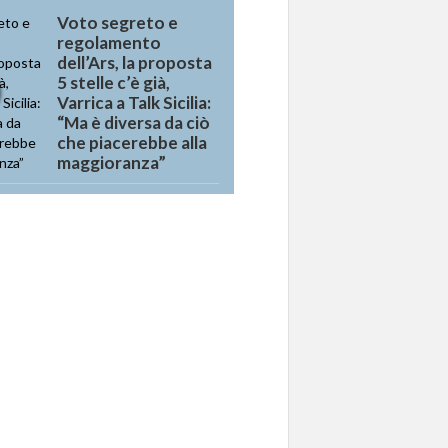
Voto segreto e
regolamento
dell’Ars, la proposta
5 stelle c’è già,
Varrica a Talk Sicilia:
“Ma è diversa da ciò
che piacerebbe alla
maggioranza”