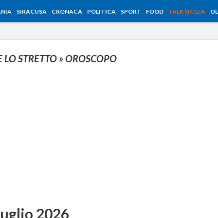
NIA
SIRACUSA
CRONACA
POLITICA
SPORT
FOOD
TALK SICILIA
OL
E LO STRETTO
» OROSCOPO
luglio 2026