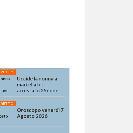
STRETTO
Uccide la nonna a
martellate:
arrestato 25enne
STRETTO
Oroscopo venerdì 7
Agosto 2026