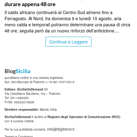
durare appena 48 ore
Il caldo africano continuerà al Centro-Sud almeno fino a
Ferragosto. Al Nord, tra domenica 9 e lunedì 10 agosto, aria
meno calda e temporali potranno determinare una pausa di circa
48 ore, seguita però da un nuovo rinforzo dell’anticiclone....
Continua a Leggere
Blog
Sicilia
quotidiano online è una testata registrata.
Aut. del tribunale di Palermo n.19 del 15/07/2010
Editore: SiciliaOnDemand
Srl
Via Castellana Bandiera, 4/a – Palermo
Tel: 3511369305
P.IVA: 06220270828
Direttore responsabile:
Manlio Viola
SiciliaOnDemand
è iscritta al
Registro degli Operatori di Comunicazione (ROC)
con il numero 24809
info@digitrend.it
Per la tua pubblicità contatta:
Termini e Condizioni