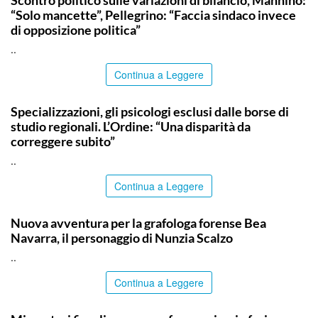
Scontro politico sulle variazioni di bilancio, Mannino:
“Solo mancette”, Pellegrino: “Faccia sindaco invece
di opposizione politica”
..
Continua a Leggere
COMMUNITY
Specializzazioni, gli psicologi esclusi dalle borse di
studio regionali. L’Ordine: “Una disparità da
correggere subito”
..
Continua a Leggere
PALERMO
Nuova avventura per la grafologa forense Bea
Navarra, il personaggio di Nunzia Scalzo
..
Continua a Leggere
ITALPRESS