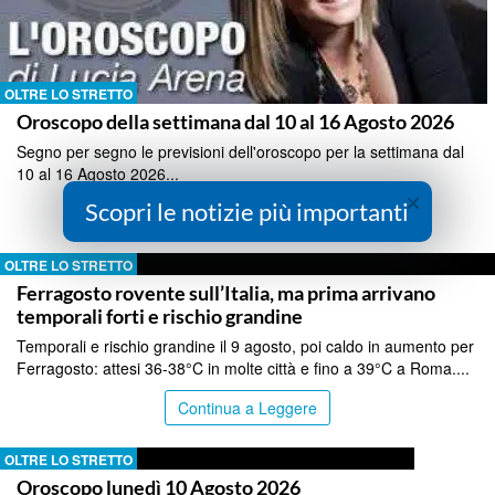
OLTRE LO STRETTO
Oroscopo della settimana dal 10 al 16 Agosto 2026
Segno per segno le previsioni dell'oroscopo per la settimana dal
10 al 16 Agosto 2026...
×
Scopri le notizie più importanti
Continua a Leggere
OLTRE LO STRETTO
Ferragosto rovente sull’Italia, ma prima arrivano
temporali forti e rischio grandine
Temporali e rischio grandine il 9 agosto, poi caldo in aumento per
Ferragosto: attesi 36-38°C in molte città e fino a 39°C a Roma....
Continua a Leggere
OLTRE LO STRETTO
Oroscopo lunedì 10 Agosto 2026