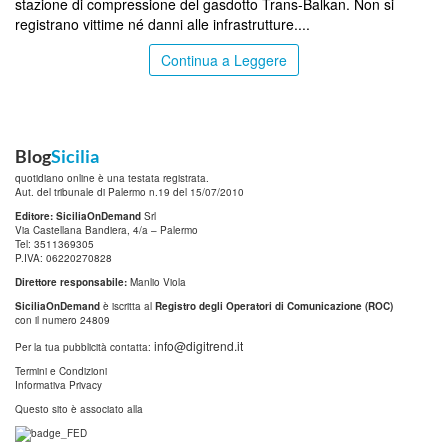
stazione di compressione del gasdotto Trans-Balkan. Non si
registrano vittime né danni alle infrastrutture....
Continua a Leggere
Blog
Sicilia
quotidiano online è una testata registrata.
Aut. del tribunale di Palermo n.19 del 15/07/2010
Editore: SiciliaOnDemand
Srl
Via Castellana Bandiera, 4/a – Palermo
Tel: 3511369305
P.IVA: 06220270828
Direttore responsabile:
Manlio Viola
SiciliaOnDemand
è iscritta al
Registro degli Operatori di Comunicazione (ROC)
con il numero 24809
info@digitrend.it
Per la tua pubblicità contatta:
Termini e Condizioni
Informativa Privacy
Questo sito è associato alla