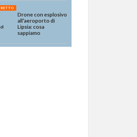
STRETTO
Drone con esplosivo
all’aeroporto di
Lipsia: cosa
sappiamo