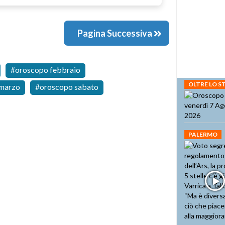
Pagina Successiva
oroscopo febbraio
OLTRE LO 
marzo
oroscopo sabato
PALERMO