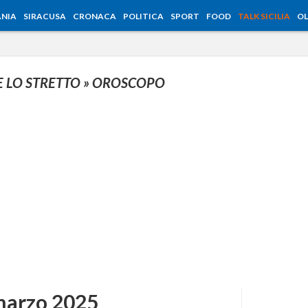
NIA
SIRACUSA
CRONACA
POLITICA
SPORT
FOOD
TALK SICILIA
OL
E LO STRETTO
» OROSCOPO
marzo 2025