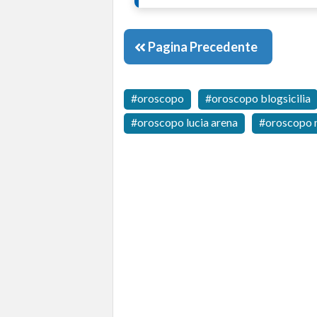
Pagina Precedente
oroscopo
oroscopo blogsicilia
oroscopo lucia arena
oroscopo 