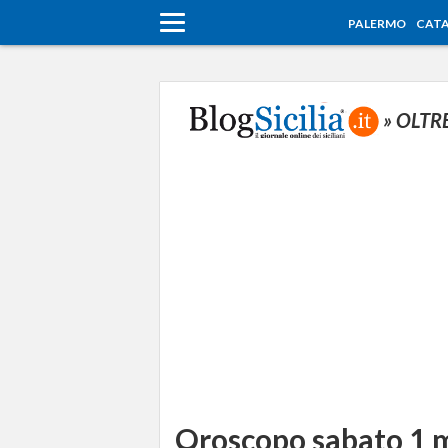
PALERMO
CATA
» OLTR
Oroscopo sabato 1 