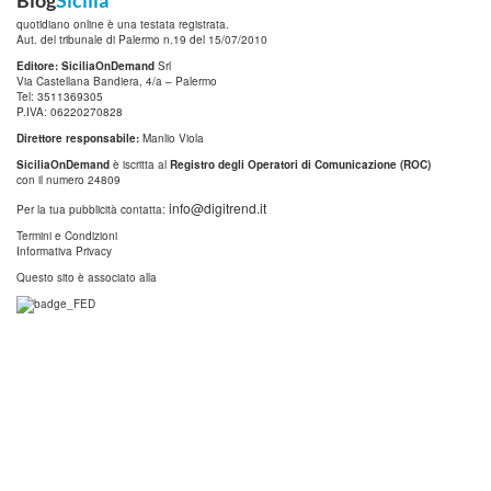
quotidiano online è una testata registrata.
Aut. del tribunale di Palermo n.19 del 15/07/2010
Editore: SiciliaOnDemand
Srl
Via Castellana Bandiera, 4/a – Palermo
Tel: 3511369305
P.IVA: 06220270828
Direttore responsabile:
Manlio Viola
SiciliaOnDemand
è iscritta al
Registro degli Operatori di Comunicazione (ROC)
con il numero 24809
info@digitrend.it
Per la tua pubblicità contatta:
Termini e Condizioni
Informativa Privacy
Questo sito è associato alla