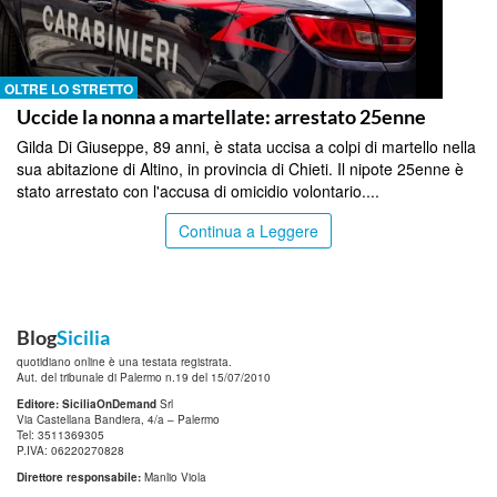
OLTRE LO STRETTO
Uccide la nonna a martellate: arrestato 25enne
Gilda Di Giuseppe, 89 anni, è stata uccisa a colpi di martello nella
sua abitazione di Altino, in provincia di Chieti. Il nipote 25enne è
stato arrestato con l'accusa di omicidio volontario....
Continua a Leggere
Blog
Sicilia
quotidiano online è una testata registrata.
Aut. del tribunale di Palermo n.19 del 15/07/2010
Editore: SiciliaOnDemand
Srl
Via Castellana Bandiera, 4/a – Palermo
Tel: 3511369305
P.IVA: 06220270828
Direttore responsabile:
Manlio Viola