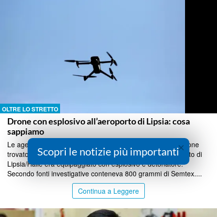
OLTRE LO STRETTO
Drone con esplosivo all’aeroporto di Lipsia: cosa
sappiamo
Le agenzie di sicurezza tedesche hanno accertato che il drone
×
Scopri le notizie più importanti
trovato vicino a un aereo cargo Antonov ucraino all'aeroporto di
Lipsia/Halle era equipaggiato con esplosivo e detonatore.
Secondo fonti investigative conteneva 800 grammi di Semtex....
Continua a Leggere