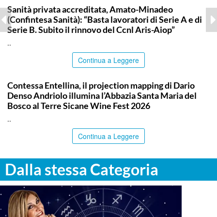
Sanità privata accreditata, Amato-Minadeo
(Confintesa Sanità): “Basta lavoratori di Serie A e di
Serie B. Subito il rinnovo del Ccnl Aris-Aiop”
..
Continua a Leggere
COMMUNITY
Contessa Entellina, il projection mapping di Dario
Denso Andriolo illumina l’Abbazia Santa Maria del
Bosco al Terre Sicane Wine Fest 2026
..
Continua a Leggere
Dalla stessa Categoria