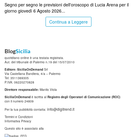
Segno per segno le previsioni dell'oroscopo di Lucia Arena per il
giorno giovedì 6 Agosto 2026...
Continua a Leggere
Blog
Sicilia
quotidiano online è una testata registrata.
Aut. del tribunale di Palermo n.19 del 15/07/2010
Editore: SiciliaOnDemand
Srl
Via Castellana Bandiera, 4/a – Palermo
Tel: 3511369305
P.IVA: 06220270828
Direttore responsabile:
Manlio Viola
SiciliaOnDemand
è iscritta al
Registro degli Operatori di Comunicazione (ROC)
con il numero 24809
info@digitrend.it
Per la tua pubblicità contatta:
Termini e Condizioni
Informativa Privacy
Questo sito è associato alla