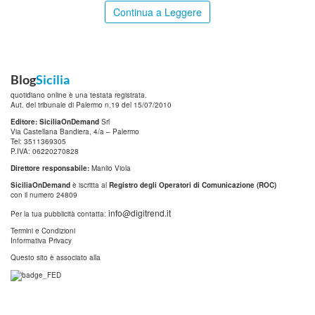
Continua a Leggere
Blog
Sicilia
quotidiano online è una testata registrata.
Aut. del tribunale di Palermo n.19 del 15/07/2010
Editore: SiciliaOnDemand
Srl
Via Castellana Bandiera, 4/a – Palermo
Tel: 3511369305
P.IVA: 06220270828
Direttore responsabile:
Manlio Viola
SiciliaOnDemand
è iscritta al
Registro degli Operatori di Comunicazione (ROC)
con il numero 24809
info@digitrend.it
Per la tua pubblicità contatta:
Termini e Condizioni
Informativa Privacy
Questo sito è associato alla