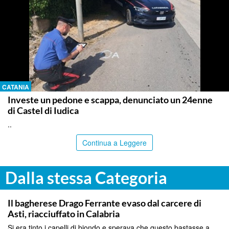
CATANIA
Investe un pedone e scappa, denunciato un 24enne
di Castel di Iudica
..
Continua a Leggere
Dalla stessa Categoria
PALERMO
Il bagherese Drago Ferrante evaso dal carcere di
Asti, riacciuffato in Calabria
Si era tinto i capelli di biondo e sperava che questo bastasse a