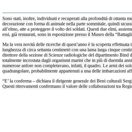
Sono stati, inoltre, individuati e recuperati alla profondità di ottanta 
decorazione con forma di animale nella parte sommitale, quindi sicuram
all’elmo, atte a proteggere il volto dei soldati. Questi due elmi, assie
essi, già restaurati, sono in esposizione presso il Museo della “Battag
Ma la vera novità delle ricerche di quest’anno è la scoperta effettuata
lunghezza di circa settanta centimetri con una lama larga cinque centi
direttore della sezione di Scienze radiologiche del dipartimento Bind 
totalmente incrostata dagli organismi marini che in più di duemila anni l
numerose anfore non completavano, infatti, il quadro. Le armi dei solda
quadrangolare, probabilmente appartenuti a una delle imbarcazioni aff
“E’ la conferma – dichiara il dirigente generale dei Beni culturali Ser
Questi ritrovamenti confermano il valore delle collaborazioni tra Region