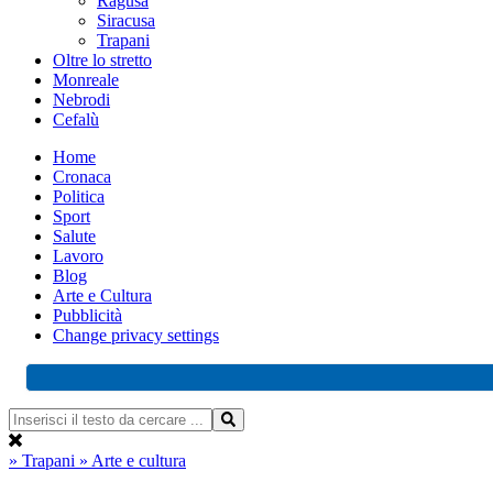
Ragusa
Siracusa
Trapani
Oltre lo stretto
Monreale
Nebrodi
Cefalù
Home
Cronaca
Politica
Sport
Salute
Lavoro
Blog
Arte e Cultura
Pubblicità
Change privacy settings
» Trapani
» Arte e cultura