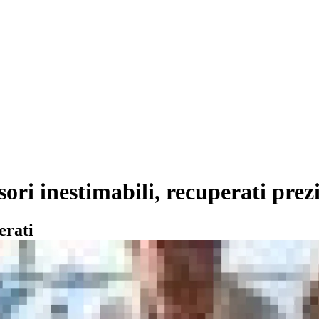
esori inestimabili, recuperati pre
erati