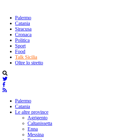
Palermo
Catania
Siracusa
Cronaca
Politica
Sport
Food
Talk Sicilia
Oltre lo stretto
Palermo
Catania
Le altre province
Agrigento
Caltanissetta
Enna
Messina