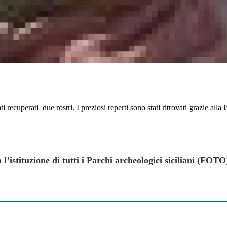
i recuperati due rostri. I preziosi reperti sono stati ritrovati grazie all
l’istituzione di tutti i Parchi archeologici siciliani (FOTO