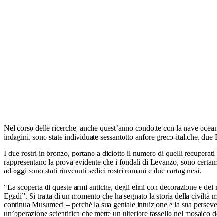
Nel corso delle ricerche, anche quest’anno condotte con la nave oceanogr
indagini, sono state individuate sessantotto anfore greco-italiche, due D
I due rostri in bronzo, portano a diciotto il numero di quelli recuperat
rappresentano la prova evidente che i fondali di Levanzo, sono certament
ad oggi sono stati rinvenuti sedici rostri romani e due cartaginesi.
“La scoperta di queste armi antiche, degli elmi con decorazione e dei r
Egadi”. Si tratta di un momento che ha segnato la storia della civiltà 
continua Musumeci – perché la sua geniale intuizione e la sua perseve
un’operazione scientifica che mette un ulteriore tassello nel mosaic