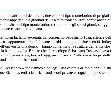
metri, dai subacquei della Gue, due elmi del tipo montefortino di pregiati
ente appartenuti a graduati dell’esercito romano. Recuperate anche due c
me a un altro del tipo montefortino recuperato negli scorsi giorni, si ag
lia delle Egadi” a Favignana.
 tre giorni fa, tanto agognata dal compianto Sebastiano Tusa, artefice del
metri, appartenuta probabilmente ai soldati di uno dei due eserciti. Ind
dell’università di Palermo – hanno confermato la struttura dell’arma che
a hanno avvolta. Era ciò che l’archeologo Sebastiano Tusa aspettava fin da
ti non erano state, fino ad oggi, mai ritrovate. Nello stesso luogo dell
ondate durante lo scontro.
gio Alessandro – che l’amico e collega Tusa cercava da molti anni. In su
e Siciliana, enti scientifici, fondazioni private e soggetti in possesso di