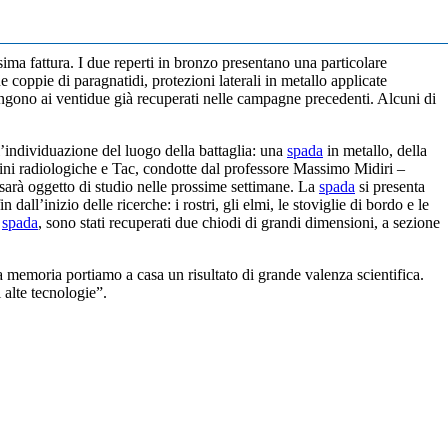
ssima fattura. I due reperti in bronzo presentano una particolare
oppie di paragnatidi, protezioni laterali in metallo applicate
giungono ai ventidue già recuperati nelle campagne precedenti. Alcuni di
l’individuazione del luogo della battaglia: una
spada
in metallo, della
agini radiologiche e Tac, condotte dal professore Massimo Midiri –
 sarà oggetto di studio nelle prossime settimane. La
spada
si presenta
ll’inizio delle ricerche: i rostri, gli elmi, le stoviglie di bordo e le
a
spada
, sono stati recuperati due chiodi di grandi dimensioni, a sezione
a memoria portiamo a casa un risultato di grande valenza scientifica.
 alte tecnologie”.