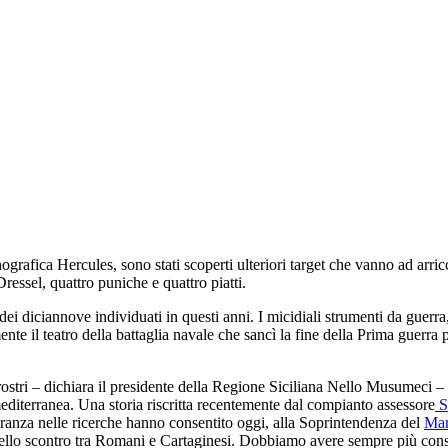
afica Hercules, sono stati scoperti ulteriori target che vanno ad arricch
ressel, quattro puniche e quattro piatti.
i dei diciannove individuati in questi anni. I micidiali strumenti da guer
e il teatro della battaglia navale che sancì la fine della Prima guerra p
ostri – dichiara il presidente della Regione Siciliana Nello Musumeci – 
mediterranea. Una storia riscritta recentemente dal compianto assessore
S
ranza nelle ricerche hanno consentito oggi, alla Soprintendenza del
Ma
o dello scontro tra Romani e Cartaginesi. Dobbiamo avere sempre più co