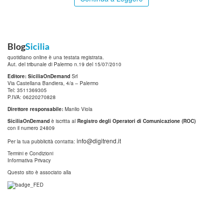
Blog
Sicilia
quotidiano online è una testata registrata.
Aut. del tribunale di Palermo n.19 del 15/07/2010
Editore: SiciliaOnDemand
Srl
Via Castellana Bandiera, 4/a – Palermo
Tel: 3511369305
P.IVA: 06220270828
Direttore responsabile:
Manlio Viola
SiciliaOnDemand
è iscritta al
Registro degli Operatori di Comunicazione (ROC)
con il numero 24809
info@digitrend.it
Per la tua pubblicità contatta:
Termini e Condizioni
Informativa Privacy
Questo sito è associato alla