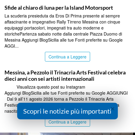
Sfide al chiaro di luna per la Island Motorsport
La scuderia presieduta da Eros Di Prima presente al sempre
affascinante e impegnativo Rally Tirreno Messina con cinque
equipaggi portacolori, impegnati tra auto moderne e
storichePartenza sabato notte dalla centrale Piazza Duomo di
Messina Aggiungi BlogSicilia alle tue Fonti preferite su Google
AGGI...
Continua a Leggere
COMMUNITY
Messina, a Pezzolo il Trinacria Arts Festival celebra
dieci anni con sei artisti internazionali
Visualizza questo post su Instagram
Aggiungi BlogSicilia alle tue Fonti preferite su Google AGGIUNGI
Dal 9 all’11 agosto 2026 torna a Pezzolo il Trinacria Arts
Festival, che quest’anno celebra il decimo anniversario dalla
×
Scopri le notizie più importanti
nascita di Trinac...
Continua a Leggere