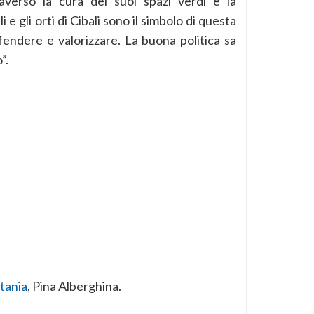
verso la cura dei suoi spazi verdi e la
i e gli orti di Cibali sono il simbolo di questa
endere e valorizzare. La buona politica sa
”.
tania
, Pina Alberghina.