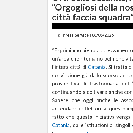
“Orgogliosi della no
città faccia squadra
di
Press Service
|
08/05/2026
“Esprimiamo pieno apprezzamento p
un’area che riteniamo polmone vital
l’intera città di
Catania
. Si tratta
convinzione già dallo scorso anno
prospettiva di trasformarla nel 
continuando a coltivare anche con 
Sapere che oggi anche le assoc
accendano i riflettori su questo i
fatto che questa iniziativa venga 
Catania
, dalle istituzioni ai singol