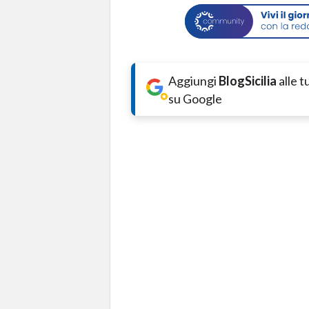
Aggiungi
BlogSicilia
alle 
su Google