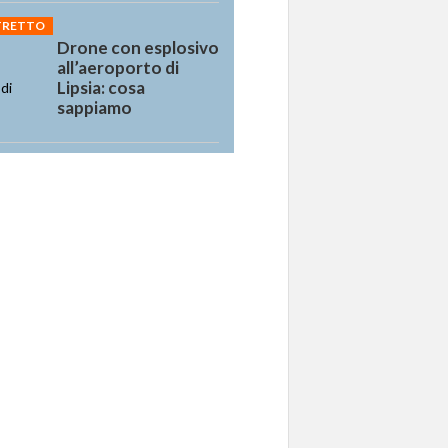
STRETTO
Drone con esplosivo
all’aeroporto di
Lipsia: cosa
sappiamo