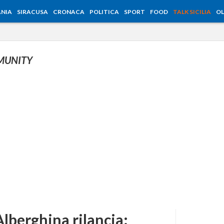
NIA
SIRACUSA
CRONACA
POLITICA
SPORT
FOOD
TALK SICILIA
OL
MUNITY
Alberghina rilancia: