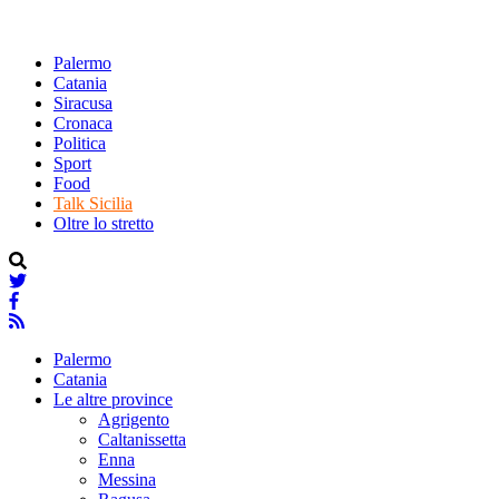
Palermo
Catania
Siracusa
Cronaca
Politica
Sport
Food
Talk Sicilia
Oltre lo stretto
Palermo
Catania
Le altre province
Agrigento
Caltanissetta
Enna
Messina