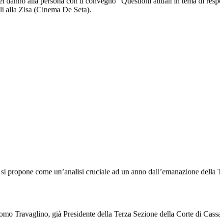
el danno alla persona con il convegno “Questioni attuali in tema di resp
li alla Zisa (Cinema De Seta).
ropone come un’analisi cruciale ad un anno dall’emanazione della Ta
como Travaglino, già Presidente della Terza Sezione della Corte di Cassazio