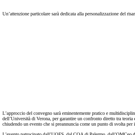
Un’attenzione particolare sarà dedicata alla personalizzazione del risa
L’approccio del convegno sarà eminentemente pratico e multidisciplinare
dell’Università di Verona, per garantire un confronto diretto tra teoria 
chiudendo un evento che si preannuncia come un punto di svolta per i p
L’evento patrocinato dall’UOFS, dal COA di Palermo, dall’OMCeo di P