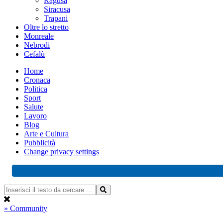
Ragusa
Siracusa
Trapani
Oltre lo stretto
Monreale
Nebrodi
Cefalù
Home
Cronaca
Politica
Sport
Salute
Lavoro
Blog
Arte e Cultura
Pubblicità
Change privacy settings
» Community