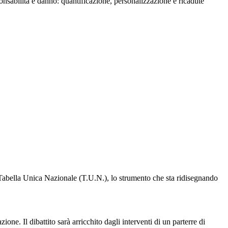
onsabilità e danno: quantificazione, personalizzazione e ricadute
bella Unica Nazionale (T.U.N.), lo strumento che sta ridisegnando
ne. Il dibattito sarà arricchito dagli interventi di un parterre di