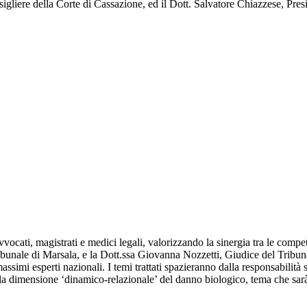
onsigliere della Corte di Cassazione, ed il Dott. Salvatore Chiazzese, Pr
avvocati, magistrati e medici legali, valorizzando la sinergia tra le comp
 Tribunale di Marsala, e la Dott.ssa Giovanna Nozzetti, Giudice del Tr
simi esperti nazionali. I temi trattati spazieranno dalla responsabilità s
la dimensione ‘dinamico-relazionale’ del danno biologico, tema che sar