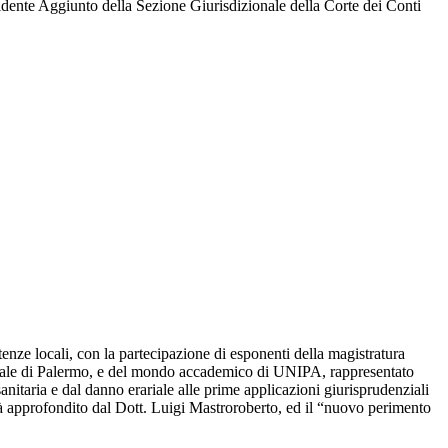
esidente Aggiunto della Sezione Giurisdizionale della Corte dei Conti
etenze locali, con la partecipazione di esponenti della magistratura
ibunale di Palermo, e del mondo accademico di UNIPA, rappresentato
anitaria e dal danno erariale alle prime applicazioni giurisprudenziali
à approfondito dal Dott. Luigi Mastroroberto, ed il “nuovo perimento