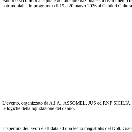
Palermo si conferma capitale del dibattito nazionale sul risarcimento d
patrimoniali”, in programma il 19 e 20 marzo 2026 ai Cantieri Cultura
L’evento, organizzato da A.I.A., ASSOMEL, JUS ed RNF SICILIA, si p
le logiche della liquidazione del danno.
L’apertura dei lavori è affidata ad una lectio magistralis del Dott. Gia