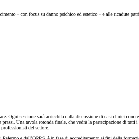
rcimento – con focus su danno psichico ed estetico – e alle ricadute patri
. Ogni sessione sarà arricchita dalla discussione di casi clinici concre
e prassi. Una tavola rotonda finale, che vedrà la partecipazione di tutti i
rofessionisti del settore.
alermo e dall’OPRS, è in fase di accreditamento ai fini della formazi