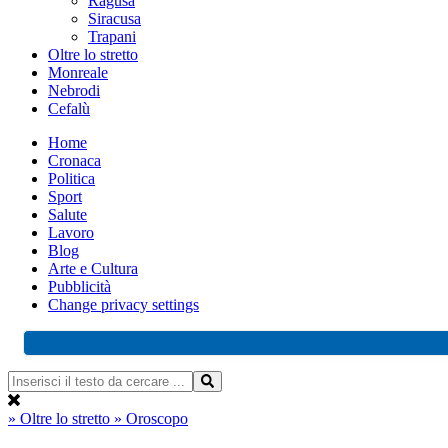
Ragusa
Siracusa
Trapani
Oltre lo stretto
Monreale
Nebrodi
Cefalù
Home
Cronaca
Politica
Sport
Salute
Lavoro
Blog
Arte e Cultura
Pubblicità
Change privacy settings
» Oltre lo stretto
» Oroscopo