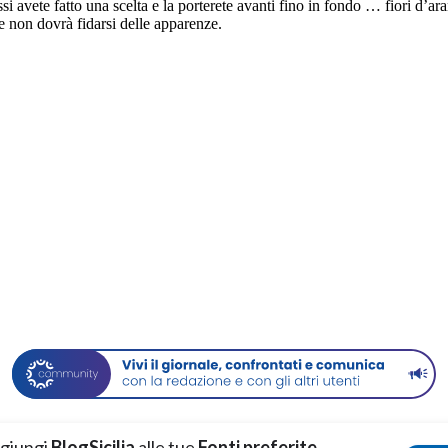
ssi avete fatto una scelta e la porterete avanti fino in fondo … fiori d’ar
le non dovrà fidarsi delle apparenze.
giungi
BlogSicilia
alle tue
Fonti preferite