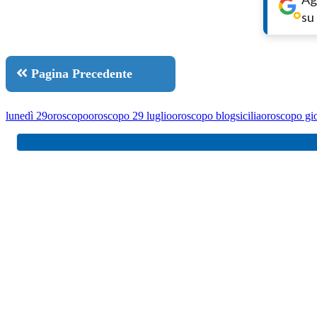
su
Pagina Precedente
lunedì 29
oroscopo
oroscopo 29 luglio
oroscopo blogsicilia
oroscopo gio