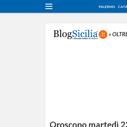
PALERMO
CATA
» OLTR
Oroscopo martedì 23