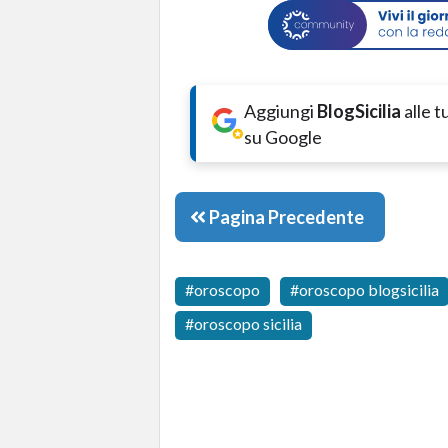
Aggiungi
BlogSicilia
alle 
su Google
Pagina Precedente
oroscopo
oroscopo blogsicilia
oroscopo sicilia