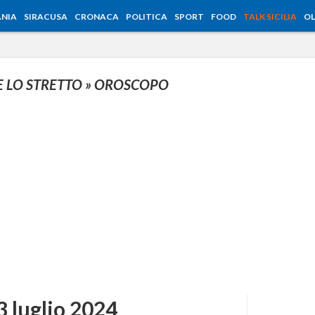
NIA
SIRACUSA
CRONACA
POLITICA
SPORT
FOOD
TALK SICILIA
OL
E LO STRETTO
» OROSCOPO
 luglio 2024