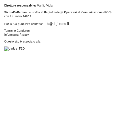
Direttore responsabile:
Manlio Viola
SiciliaOnDemand
è iscritta al
Registro degli Operatori di Comunicazione (ROC)
con il numero 24809
info@digitrend.it
Per la tua pubblicità contatta:
Termini e Condizioni
Informativa Privacy
Questo sito è associato alla