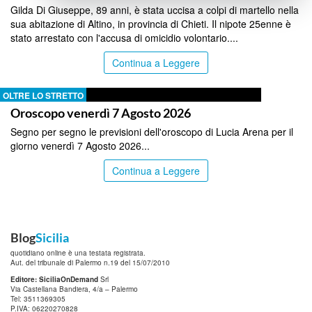
Gilda Di Giuseppe, 89 anni, è stata uccisa a colpi di martello nella
sua abitazione di Altino, in provincia di Chieti. Il nipote 25enne è
stato arrestato con l'accusa di omicidio volontario....
Continua a Leggere
OLTRE LO STRETTO
Oroscopo venerdì 7 Agosto 2026
Segno per segno le previsioni dell'oroscopo di Lucia Arena per il
giorno venerdì 7 Agosto 2026...
Continua a Leggere
Blog
Sicilia
quotidiano online è una testata registrata.
Aut. del tribunale di Palermo n.19 del 15/07/2010
Editore: SiciliaOnDemand
Srl
Via Castellana Bandiera, 4/a – Palermo
Tel: 3511369305
P.IVA: 06220270828