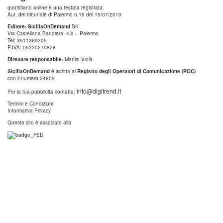
quotidiano online è una testata registrata.
Aut. del tribunale di Palermo n.19 del 15/07/2010
Editore: SiciliaOnDemand
Srl
Via Castellana Bandiera, 4/a – Palermo
Tel: 3511369305
P.IVA: 06220270828
Direttore responsabile:
Manlio Viola
SiciliaOnDemand
è iscritta al
Registro degli Operatori di Comunicazione (ROC)
con il numero 24809
info@digitrend.it
Per la tua pubblicità contatta:
Termini e Condizioni
Informativa Privacy
Questo sito è associato alla