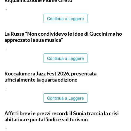
Riqualificazione Fiume Oreto
..
Continua a Leggere
ITALPRESS
La Russa “Non condividevo le idee di Guccini ma ho
apprezzato la sua musica”
..
Continua a Leggere
COMMUNITY
Roccalumera Jazz Fest 2026, presentata
ufficialmente la quarta edizione
..
Continua a Leggere
SIRACUSA
Affitti brevi e prezzi record: il Sunia traccia la crisi
abitativa e punta l’indice sul turismo
..