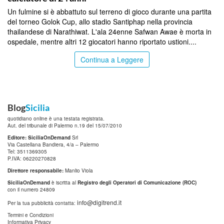
Un fulmine si è abbattuto sul terreno di gioco durante una partita
del torneo Golok Cup, allo stadio Santiphap nella provincia
thailandese di Narathiwat. L'ala 24enne Safwan Awae è morta in
ospedale, mentre altri 12 giocatori hanno riportato ustioni....
Continua a Leggere
Blog
Sicilia
quotidiano online è una testata registrata.
Aut. del tribunale di Palermo n.19 del 15/07/2010
Editore: SiciliaOnDemand
Srl
Via Castellana Bandiera, 4/a – Palermo
Tel: 3511369305
P.IVA: 06220270828
Direttore responsabile:
Manlio Viola
SiciliaOnDemand
è iscritta al
Registro degli Operatori di Comunicazione (ROC)
con il numero 24809
info@digitrend.it
Per la tua pubblicità contatta:
Termini e Condizioni
Informativa Privacy