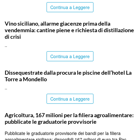
Continua a Leggere
COMMUNITY
Vino siciliano, allarme giacenze prima della
vendemmia: cantine piene e richiesta di distillazione
di crisi
..
Continua a Leggere
PALERMO
Dissequestrate dalla procura le piscine dell’hotel La
Torre a Mondello
..
Continua a Leggere
PALERMO
Agricoltura, 167 milioni per la filiera agroalimentare:
pubblicate le graduatorie provvisorie
Pubblicate le graduatorie provvisorie dei bandi per la filiera
agroalimentare siciliana: disponibili 167 milioni di euro tra Pac