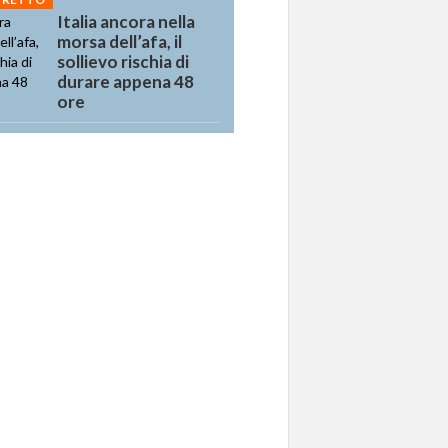
Italia ancora nella
morsa dell’afa, il
sollievo rischia di
durare appena 48
ore