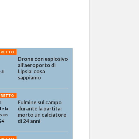
STRETTO
Drone con esplosivo
all’aeroporto di
Lipsia: cosa
sappiamo
STRETTO
Fulmine sul campo
durante la partita:
morto un calciatore
di 24 anni
STRETTO