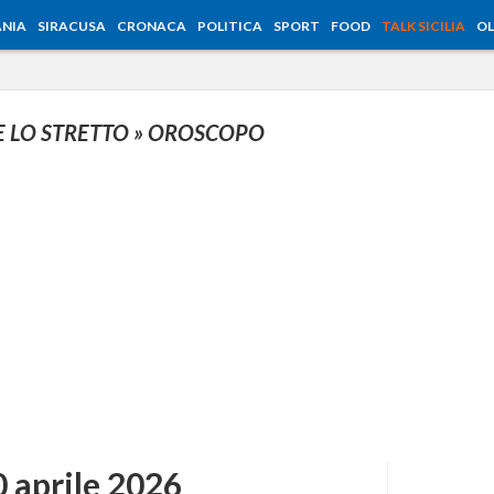
NIA
SIRACUSA
CRONACA
POLITICA
SPORT
FOOD
TALK SICILIA
OL
E LO STRETTO
» OROSCOPO
 aprile 2026