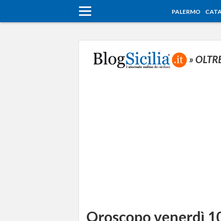
PALERMO
CATA
» OLTR
Oroscopo venerdì 10