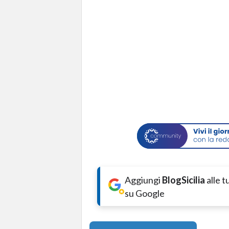
Aggiungi
BlogSicilia
alle 
su Google