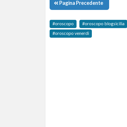
Pagina Precedente
oroscopo
oroscopo blogsicilia
oroscopo venerdì