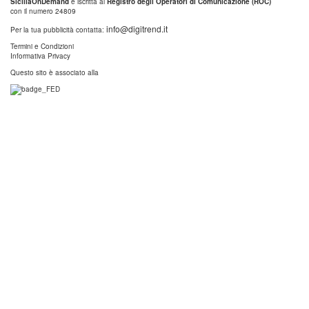
SiciliaOnDemand
è iscritta al
Registro degli Operatori di Comunicazione (ROC)
con il numero 24809
info@digitrend.it
Per la tua pubblicità contatta:
Termini e Condizioni
Informativa Privacy
Questo sito è associato alla