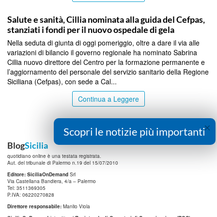
CALTANISSETTA
Salute e sanità, Cillia nominata alla guida del Cefpas,
stanziati i fondi per il nuovo ospedale di gela
Nella seduta di giunta di oggi pomeriggio, oltre a dare il via alle
variazioni di bilancio il governo regionale ha nominato Sabrina
Cillia nuovo direttore del Centro per la formazione permanente e
l’aggiornamento del personale del servizio sanitario della Regione
Siciliana (Cefpas), con sede a Cal...
Continua a Leggere
×
Scopri le notizie più importanti
Blog
Sicilia
quotidiano online è una testata registrata.
Aut. del tribunale di Palermo n.19 del 15/07/2010
Editore: SiciliaOnDemand
Srl
Via Castellana Bandiera, 4/a – Palermo
Tel: 3511369305
P.IVA: 06220270828
Direttore responsabile:
Manlio Viola