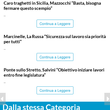
Caro traghetti in Sicilia, Mazzocchi “Basta, bisogna
fermare questo scempio”
..
Continua a Leggere
ITALPRESS
Marcinelle, La Russa “Sicurezza sul lavoro sia priorità
per tutti”
..
Continua a Leggere
ITALPRESS
Ponte sullo Stretto, Salvini “Obiettivo iniziare lavori
entro fine legislatura”
..
Continua a Leggere
Dalla stessa Categoria