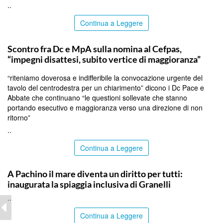
..
Continua a Leggere
CALTANISSETTA
Scontro fra Dc e MpA sulla nomina al Cefpas,
“impegni disattesi, subito vertice di maggioranza”
“riteniamo doverosa e indifferibile la convocazione urgente del
tavolo del centrodestra per un chiarimento” dicono i Dc Pace e
Abbate che continuano “le questioni sollevate che stanno
portando esecutivo e maggioranza verso una direzione di non
ritorno”
..
Continua a Leggere
SIRACUSA
A Pachino il mare diventa un diritto per tutti:
inaugurata la spiaggia inclusiva di Granelli
..
Continua a Leggere