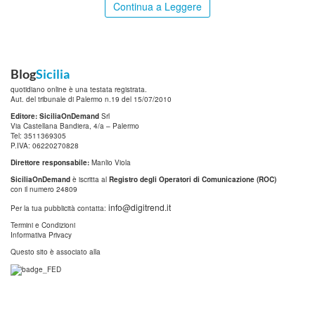
Continua a Leggere
Blog
Sicilia
quotidiano online è una testata registrata.
Aut. del tribunale di Palermo n.19 del 15/07/2010
Editore: SiciliaOnDemand
Srl
Via Castellana Bandiera, 4/a – Palermo
Tel: 3511369305
P.IVA: 06220270828
Direttore responsabile:
Manlio Viola
SiciliaOnDemand
è iscritta al
Registro degli Operatori di Comunicazione (ROC)
con il numero 24809
info@digitrend.it
Per la tua pubblicità contatta:
Termini e Condizioni
Informativa Privacy
Questo sito è associato alla