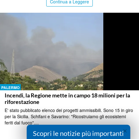
Continua a Leggere
PALERMO
Incendi, la Regione mette in campo 18 milioni per la
riforestazione
E' stato pubblicato elenco dei progetti ammissibili. Sono 15 in giro
per la Sicilia. Schifani e Savarino: "Ricostruiamo gli ecosistemi
feriti dal fuoco"....
×
Scopri le notizie più importanti
Continua a Leggere