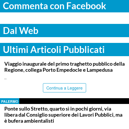
Commenta con Facebook
Dal Web
Ultimi Articoli Pubblicati
AGRIGENTO
Viaggio inaugurale del primo traghetto pubblico della
Regione, collega Porto Empedocle e Lampedusa
..
Continua a Leggere
PALERMO
Ponte sullo Stretto, quarto sì in pochi giorni, via
libera dal Consiglio superiore dei Lavori Pubblici, ma
è bufera ambientalisti