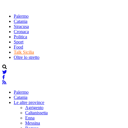
Palermo
Catania
Siracusa
Cronaca
Politica
Sport
Food
Talk Sicilia
Oltre lo stretto
Palermo
Catania
Le altre province
Agrigento
Caltanissetta
Enna
Messina