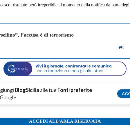
sco, risultato però irreperibile al momento della notifica da parte degli
ellino”, l’accusa è di terrorismo
giungi
BlogSicilia
alle tue
Fonti preferite
AGG
 Google
ACCEDI ALL'AREA RISERVATA