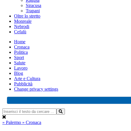
Ragusa
Siracusa
Trapani
Oltre lo stretto
Monreale
Nebrodi
Cefalù
Home
Cronaca
Politica
Sport
Salute
Lavoro
Blog
Arte e Cultura
Pubblicità
Change privacy settings
» Palermo
» Cronaca