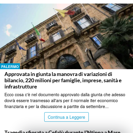
PALERMO
Approvata in giunta la manovra di variazioni di
bilancio, 220 milioni per famiglie, imprese, sanità e
infrastrutture
Ecco cosa c'è nel documento approvato dalla giunta che adesso
dovrà essere trasmesso all'ars per il normale iter economico
finanziaria e per la discussione a partite da settembre...
Continua a Leggere
PALERMO
Tragedia sfiorata a Cefalù durante l’Ntinna a Mare,