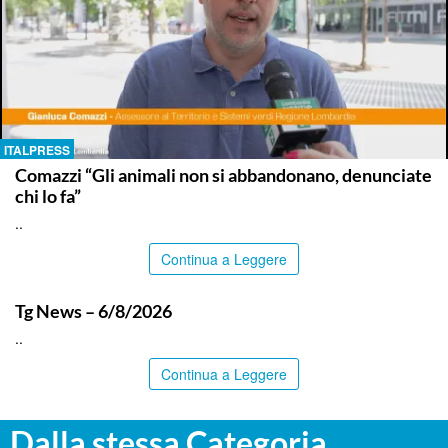
ITALPRESS
Comazzi “Gli animali non si abbandonano, denunciate
chi lo fa”
..
Continua a Leggere
ITALPRESS
Tg News – 6/8/2026
..
Continua a Leggere
Dalla stessa Categoria