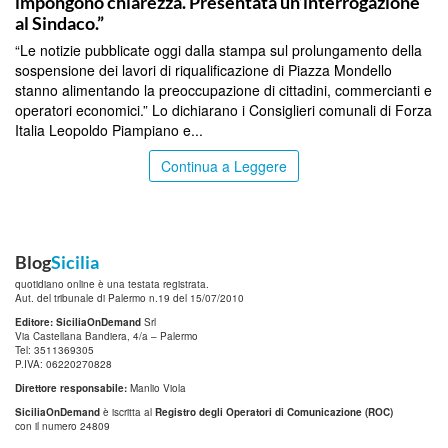
impongono chiarezza. Presentata un’interrogazione
al Sindaco.”
“Le notizie pubblicate oggi dalla stampa sul prolungamento della
sospensione dei lavori di riqualificazione di Piazza Mondello
stanno alimentando la preoccupazione di cittadini, commercianti e
operatori economici.” Lo dichiarano i Consiglieri comunali di Forza
Italia Leopoldo Piampiano e...
Continua a Leggere
Blog
Sicilia
quotidiano online è una testata registrata.
Aut. del tribunale di Palermo n.19 del 15/07/2010
Editore: SiciliaOnDemand
Srl
Via Castellana Bandiera, 4/a – Palermo
Tel: 3511369305
P.IVA: 06220270828
Direttore responsabile:
Manlio Viola
SiciliaOnDemand
è iscritta al
Registro degli Operatori di Comunicazione (ROC)
con il numero 24809