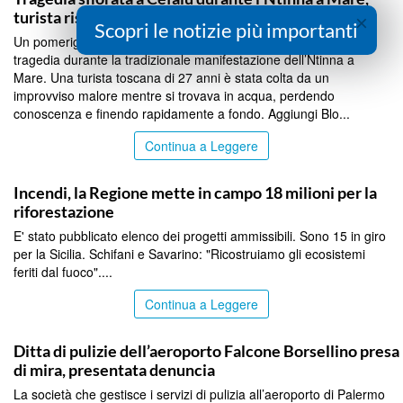
turista rischia di annegare
×
Scopri le notizie più importanti
Un pomeriggio di festa a Cefalù ha rischiato di trasformarsi in
tragedia durante la tradizionale manifestazione dell’Ntinna a
Mare. Una turista toscana di 27 anni è stata colta da un
improvviso malore mentre si trovava in acqua, perdendo
conoscenza e finendo rapidamente a fondo. Aggiungi Blo...
Continua a Leggere
PALERMO
Incendi, la Regione mette in campo 18 milioni per la
riforestazione
E' stato pubblicato elenco dei progetti ammissibili. Sono 15 in giro
per la Sicilia. Schifani e Savarino: "Ricostruiamo gli ecosistemi
feriti dal fuoco"....
Continua a Leggere
PALERMO
Ditta di pulizie dell’aeroporto Falcone Borsellino presa
di mira, presentata denuncia
La società che gestisce i servizi di pulizia all’aeroporto di Palermo