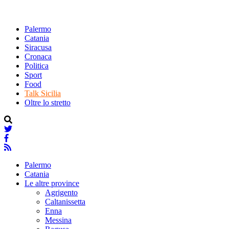
Palermo
Catania
Siracusa
Cronaca
Politica
Sport
Food
Talk Sicilia
Oltre lo stretto
Palermo
Catania
Le altre province
Agrigento
Caltanissetta
Enna
Messina