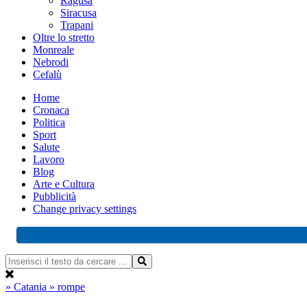
Ragusa
Siracusa
Trapani
Oltre lo stretto
Monreale
Nebrodi
Cefalù
Home
Cronaca
Politica
Sport
Salute
Lavoro
Blog
Arte e Cultura
Pubblicità
Change privacy settings
» Catania
» rompe