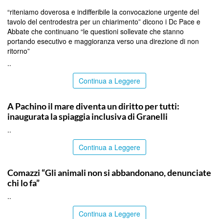
“riteniamo doverosa e indifferibile la convocazione urgente del
tavolo del centrodestra per un chiarimento” dicono i Dc Pace e
Abbate che continuano “le questioni sollevate che stanno
portando esecutivo e maggioranza verso una direzione di non
ritorno”
..
Continua a Leggere
SIRACUSA
A Pachino il mare diventa un diritto per tutti:
inaugurata la spiaggia inclusiva di Granelli
..
Continua a Leggere
ITALPRESS
Comazzi “Gli animali non si abbandonano, denunciate
chi lo fa”
..
Continua a Leggere