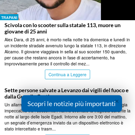
TRAPANI
Scivola con lo scooter sulla statale 113, muore un
giovane di 25 anni
Alex Dara, di 25 anni, è morto nella notte tra domenica e lunedì in
un incidente stradale avvenuto lungo la statale 113, in direzione
Alcamo. Il giovane viaggiava in sella al suo scooter 150 quando,
per cause che restano ancora in fase di accertamento, ha
improvvisamente perso il controllo del mez...
Continua a Leggere
TRAPANI
Sette persone salvate a Levanzo dai vigili del fuoco e
dalla Guardia Costiera
×
Scopri le notizie più importanti
Un allarme lanciato in automatico dalla tecnologia e una sinergia
impeccabile tra i soccorritori hanno sventato la tragedia durante la
notte al largo delle Isole Egadi. Intorno alle ore 3:00 del mattino,
un segnale d’emergenza inviato da un dispositivo elettronico è
stato intercettato e trasm...