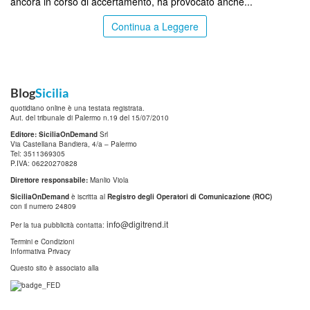
ancora in corso di accertamento, ha provocato anche...
Continua a Leggere
Blog
Sicilia
quotidiano online è una testata registrata.
Aut. del tribunale di Palermo n.19 del 15/07/2010
Editore: SiciliaOnDemand
Srl
Via Castellana Bandiera, 4/a – Palermo
Tel: 3511369305
P.IVA: 06220270828
Direttore responsabile:
Manlio Viola
SiciliaOnDemand
è iscritta al
Registro degli Operatori di Comunicazione (ROC)
con il numero 24809
info@digitrend.it
Per la tua pubblicità contatta:
Termini e Condizioni
Informativa Privacy
Questo sito è associato alla