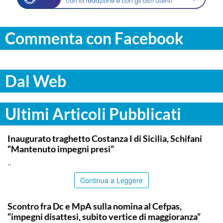
Commenta con Facebook
Dal Web
Ultimi Articoli Pubblicati
ITALPRESS
Inaugurato traghetto Costanza I di Sicilia, Schifani
“Mantenuto impegni presi”
..
Continua a Leggere
CALTANISSETTA
Scontro fra Dc e MpA sulla nomina al Cefpas,
“impegni disattesi, subito vertice di maggioranza”