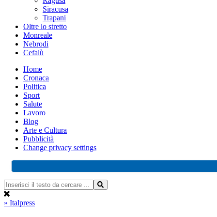
Ragusa
Siracusa
Trapani
Oltre lo stretto
Monreale
Nebrodi
Cefalù
Home
Cronaca
Politica
Sport
Salute
Lavoro
Blog
Arte e Cultura
Pubblicità
Change privacy settings
» Italpress