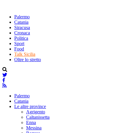
Palermo
Catania
Siracusa
Cronaca
Politica
Sport
Food
Talk Sicilia
Oltre lo stretto
Palermo
Catania
Le altre province
Agrigento
Caltanissetta
Enna
Messina