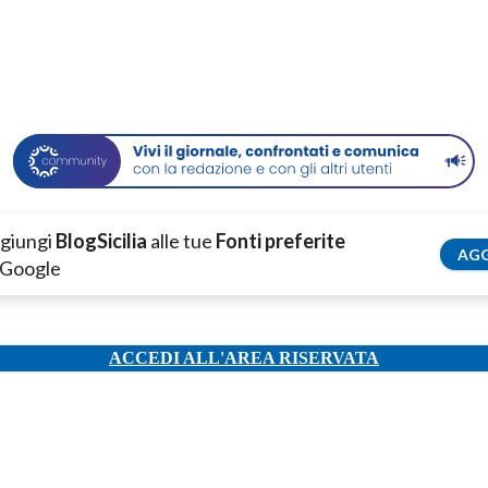
giungi
BlogSicilia
alle tue
Fonti preferite
AGG
 Google
ACCEDI ALL'AREA RISERVATA