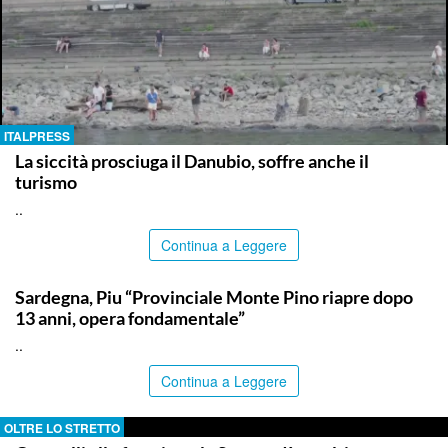
ITALPRESS
La siccità prosciuga il Danubio, soffre anche il
turismo
..
Continua a Leggere
ITALPRESS
Sardegna, Piu “Provinciale Monte Pino riapre dopo
13 anni, opera fondamentale”
..
Continua a Leggere
OLTRE LO STRETTO