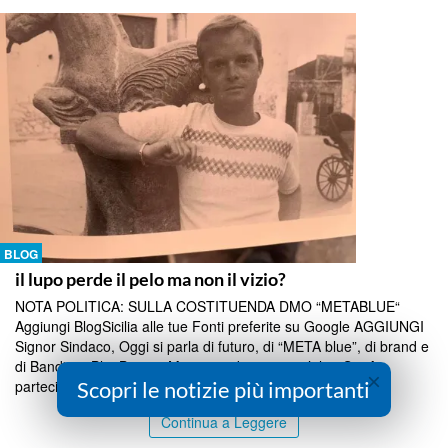
BLOG
il lupo perde il pelo ma non il vizio?
NOTA POLITICA: SULLA COSTITUENDA DMO “METABLUE“
Aggiungi BlogSicilia alle tue Fonti preferite su Google AGGIUNGI
Signor Sindaco, Oggi si parla di futuro, di “META blue”, di brand e
di Bandiere Blu. Bene. Ma prima di creare un’altra S.p.A.
×
Scopri le notizie più importanti
partecipata guardiamo a...
Continua a Leggere