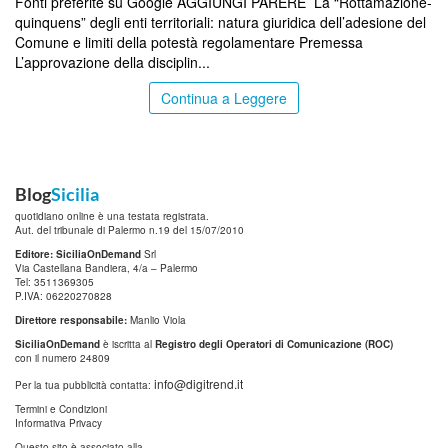
Fonti preferite su Google AGGIUNGI PARERE La “Rottamazione-
quinquens” degli enti territoriali: natura giuridica dell’adesione del
Comune e limiti della potestà regolamentare Premessa
L’approvazione della disciplin...
Continua a Leggere
Blog
Sicilia
quotidiano online è una testata registrata.
Aut. del tribunale di Palermo n.19 del 15/07/2010
Editore: SiciliaOnDemand
Srl
Via Castellana Bandiera, 4/a – Palermo
Tel: 3511369305
P.IVA: 06220270828
Direttore responsabile:
Manlio Viola
SiciliaOnDemand
è iscritta al
Registro degli Operatori di Comunicazione (ROC)
con il numero 24809
info@digitrend.it
Per la tua pubblicità contatta:
Termini e Condizioni
Informativa Privacy
Questo sito è associato alla