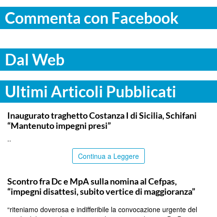
Commenta con Facebook
Dal Web
Ultimi Articoli Pubblicati
ITALPRESS
Inaugurato traghetto Costanza I di Sicilia, Schifani
“Mantenuto impegni presi”
..
Continua a Leggere
CALTANISSETTA
Scontro fra Dc e MpA sulla nomina al Cefpas,
“impegni disattesi, subito vertice di maggioranza”
“riteniamo doverosa e indifferibile la convocazione urgente del