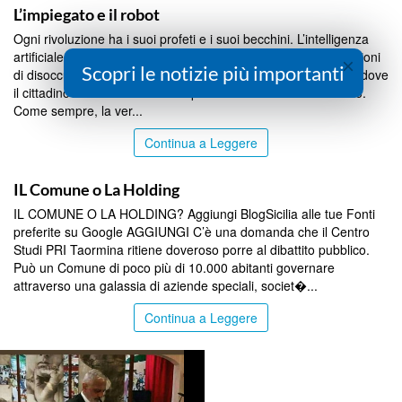
L’impiegato e il robot
Ogni rivoluzione ha i suoi profeti e i suoi becchini. L’intelligenza
artificiale non fa eccezione. Da una parte c’è chi annuncia milioni
×
Scopri le notizie più importanti
di disoccupati, dall’altra chi promette un Eden amministrativo dove
il cittadino otterrà un certificato prima ancora di averlo chiesto.
Come sempre, la ver...
Continua a Leggere
BLOG
IL Comune o La Holding
IL COMUNE O LA HOLDING? Aggiungi BlogSicilia alle tue Fonti
preferite su Google AGGIUNGI C’è una domanda che il Centro
Studi PRI Taormina ritiene doveroso porre al dibattito pubblico.
Può un Comune di poco più di 10.000 abitanti governare
attraverso una galassia di aziende speciali, societ�...
Continua a Leggere