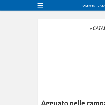
PALERMO
CATA
» CATA
Agguato nelle camp