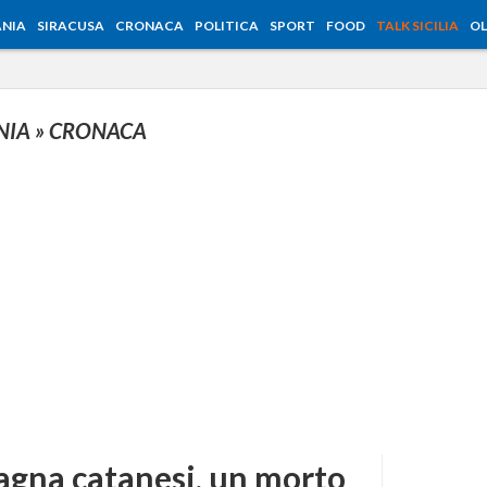
NIA
SIRACUSA
CRONACA
POLITICA
SPORT
FOOD
TALK SICILIA
OL
NIA
» CRONACA
agna catanesi, un morto