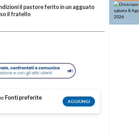
ondizioni il pastore ferito in un agguato
iso il fratello
tue
Fonti preferite
AGGIUNGI