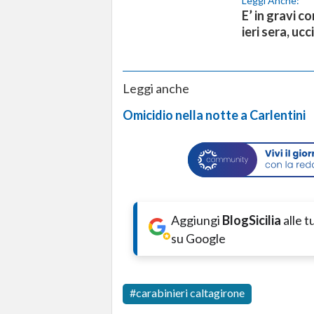
Leggi Anche:
E’ in gravi c
ieri sera, ucc
Leggi anche
Omicidio nella notte a Carlentini
Aggiungi
BlogSicilia
alle 
su Google
carabinieri caltagirone