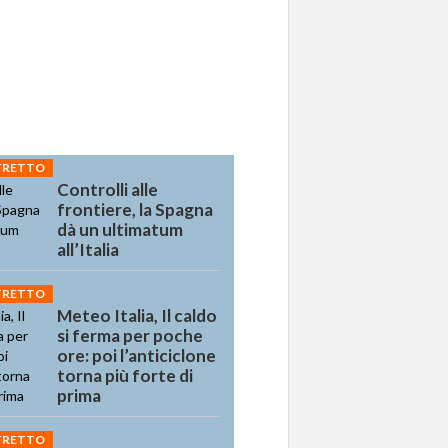
STRETTO
Controlli alle
frontiere, la Spagna
dà un ultimatum
all’Italia
STRETTO
Meteo Italia, Il caldo
si ferma per poche
ore: poi l’anticiclone
torna più forte di
prima
STRETTO