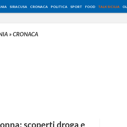
NIA
SIRACUSA
CRONACA
POLITICA
SPORT
FOOD
TALK SICILIA
OL
NIA
» CRONACA
 donna: scoperti droga e