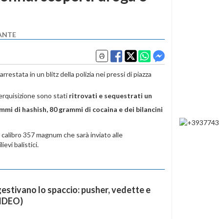
DANTE
restata in un blitz della polizia nei pressi di piazza
erquisizione sono stati
ritrovati e sequestrati un
mmi di hashish, 80 grammi di cocaina e dei bilancini
r calibro 357 magnum che sarà inviato alle
ievi balistici.
gestivano lo spaccio: pusher, vedette e
VIDEO)