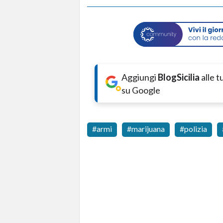
Aggiungi
BlogSicilia
alle 
su Google
armi
marijuana
polizia