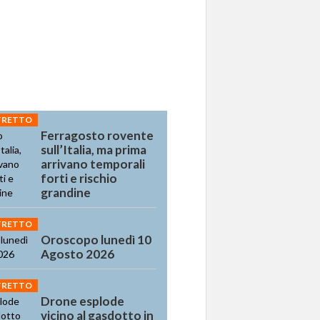
STRETTO
Ferragosto rovente
sull’Italia, ma prima
arrivano temporali
forti e rischio
grandine
STRETTO
Oroscopo lunedì 10
Agosto 2026
STRETTO
Drone esplode
vicino al gasdotto in