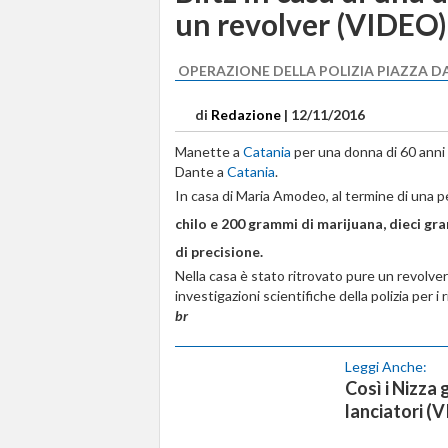
un revolver (VIDEO)
OPERAZIONE DELLA POLIZIA PIAZZA 
di
Redazione
|
12/11/2016
Manette a
Catania
per una donna di 60 anni ar
Dante a
Catania
.
In casa di Maria Amodeo, al termine di una p
chilo e 200 grammi di marijuana, dieci gra
di precisione.
Nella casa è stato ritrovato pure un revolve
investigazioni scientifiche della polizia per i ril
br
Leggi Anche:
Così i Nizza 
lanciatori (