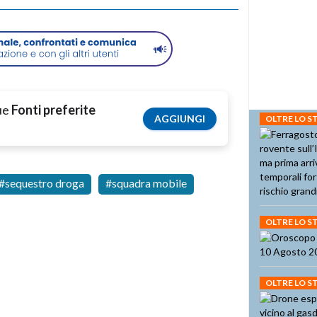
tue
Fonti preferite
AGGIUNGI
OLTRE LO 
sequestro droga
squadra mobile
OLTRE LO 
OLTRE LO 