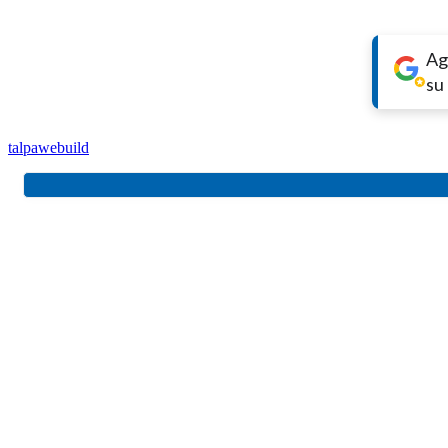
Ag
su
talpa
webuild