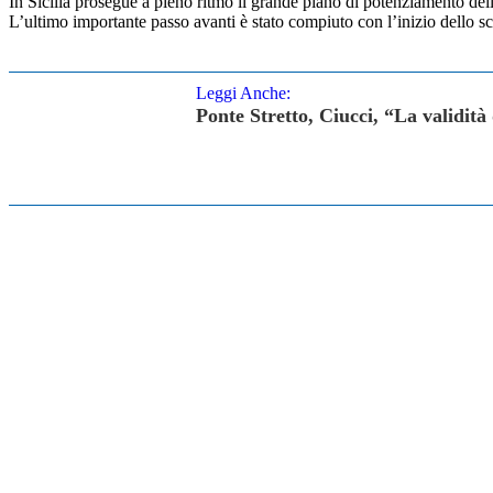
In Sicilia prosegue a pieno ritmo il grande piano di potenziamento dell
L’ultimo importante passo avanti è stato compiuto con l’inizio dello sc
Leggi Anche:
Ponte Stretto, Ciucci, “La validità