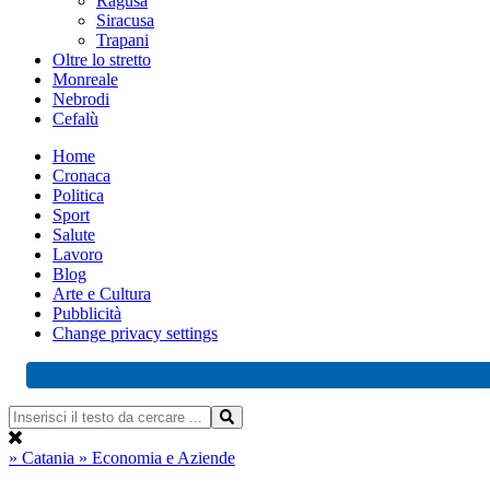
Ragusa
Siracusa
Trapani
Oltre lo stretto
Monreale
Nebrodi
Cefalù
Home
Cronaca
Politica
Sport
Salute
Lavoro
Blog
Arte e Cultura
Pubblicità
Change privacy settings
» Catania
» Economia e Aziende