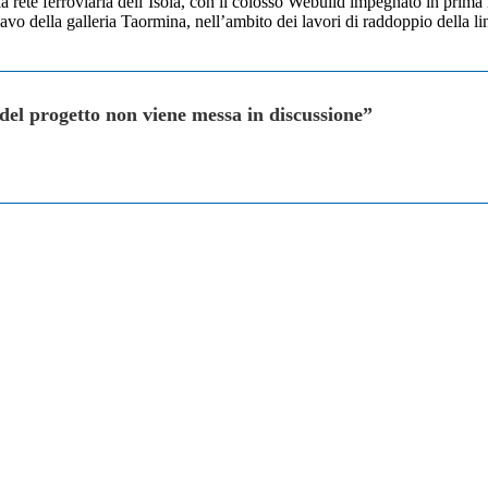
a rete ferroviaria dell’Isola, con il colosso Webuild impegnato in prima 
avo della galleria Taormina, nell’ambito dei lavori di raddoppio della li
 del progetto non viene messa in discussione”