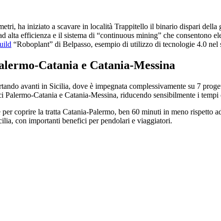
etri, ha iniziato a scavare in località Trappitello il binario dispari de
 alta efficienza e il sistema di “continuous mining” che consentono el
uild
“Roboplant” di Belpasso, esempio di utilizzo di tecnologie 4.0 nel s
i Palermo-Catania e Catania-Messina
rtando avanti in Sicilia, dove è impegnata complessivamente su 7 progetti
trici Palermo-Catania e Catania-Messina, riducendo sensibilmente i tempi 
re per coprire la tratta Catania-Palermo, ben 60 minuti in meno rispetto 
cilia, con importanti benefici per pendolari e viaggiatori.