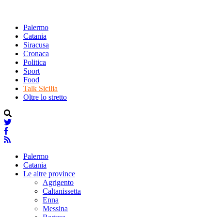
Palermo
Catania
Siracusa
Cronaca
Politica
Sport
Food
Talk Sicilia
Oltre lo stretto
Palermo
Catania
Le altre province
Agrigento
Caltanissetta
Enna
Messina