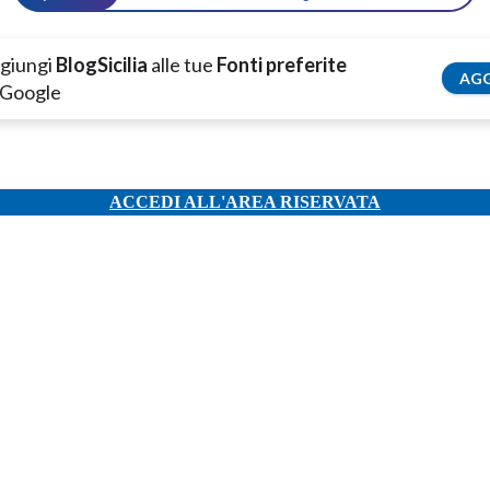
giungi
BlogSicilia
alle tue
Fonti preferite
AGG
 Google
ACCEDI ALL'AREA RISERVATA