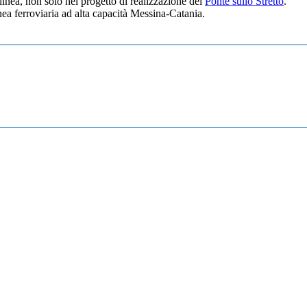
linea, non solo nel progetto di realizzazione del
Ponte sullo Stretto
.
nea ferroviaria ad alta capacità Messina-Catania.