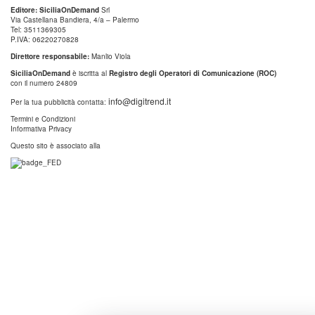
Editore: SiciliaOnDemand
Srl
Via Castellana Bandiera, 4/a – Palermo
Tel: 3511369305
P.IVA: 06220270828
Direttore responsabile:
Manlio Viola
SiciliaOnDemand
è iscritta al
Registro degli Operatori di Comunicazione (ROC)
con il numero 24809
info@digitrend.it
Per la tua pubblicità contatta:
Termini e Condizioni
Informativa Privacy
Questo sito è associato alla