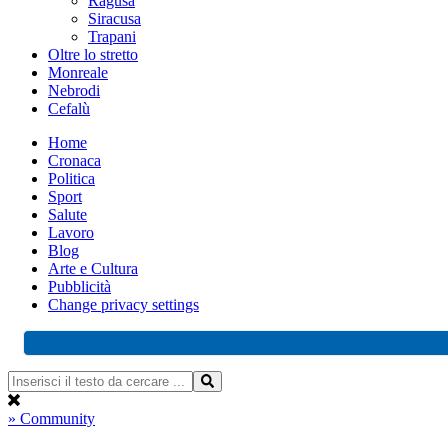
Ragusa
Siracusa
Trapani
Oltre lo stretto
Monreale
Nebrodi
Cefalù
Home
Cronaca
Politica
Sport
Salute
Lavoro
Blog
Arte e Cultura
Pubblicità
Change privacy settings
» Community