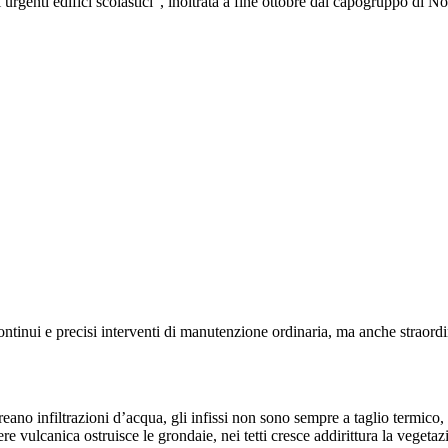
urgenti edifici scolastici”, inoltrata a fine ottobre dal capogruppo di
 continui e precisi interventi di manutenzione ordinaria, ma anche straordi
i creano infiltrazioni d’acqua, gli infissi non sono sempre a taglio term
enere vulcanica ostruisce le grondaie, nei tetti cresce addirittura la veget