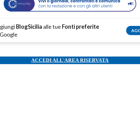
giungi
BlogSicilia
alle tue
Fonti preferite
AGG
 Google
ACCEDI ALL'AREA RISERVATA