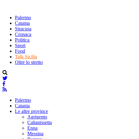
Palermo
Catania
Siracusa
Cronaca
Politica
Sport
Food
Talk Sicilia
Oltre lo stretto
Palermo
Catania
Le altre province
Agrigento
Caltanissetta
Enna
Messina