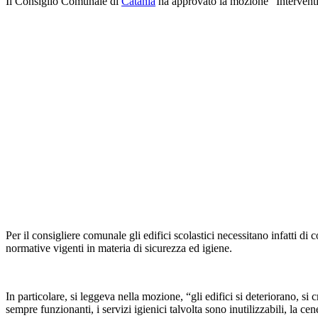
Il Consiglio Comunale di
Catania
ha approvato la mozione “Interventi 
Per il consigliere comunale gli edifici scolastici necessitano infatti di
normative vigenti in materia di sicurezza ed igiene.
In particolare, si leggeva nella mozione, “gli edifici si deteriorano, s
sempre funzionanti, i servizi igienici talvolta sono inutilizzabili, la c