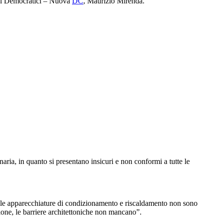
 Noi Democratici – Nuova
DC
, Maurizio Mirenda.
naria, in quanto si presentano insicuri e non conformi a tutte le
ico, le apparecchiature di condizionamento e riscaldamento non sono
azione, le barriere architettoniche non mancano”.