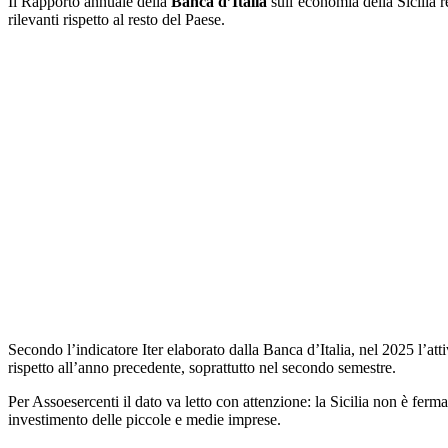
Il Rapporto annuale della
Banca d’Italia
sull’economia della Sicilia 
rilevanti rispetto al resto del Paese.
Secondo l’indicatore Iter elaborato dalla Banca d’Italia, nel 2025 l’a
rispetto all’anno precedente, soprattutto nel secondo semestre.
Per Assoesercenti il dato va letto con attenzione: la Sicilia non è ferm
investimento delle piccole e medie imprese.