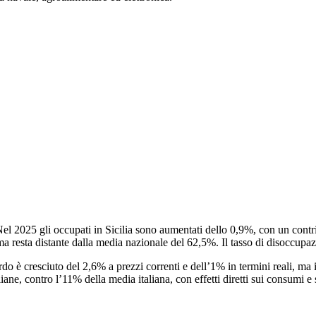
 Nel 2025 gli occupati in Sicilia sono aumentati dello 0,9%, con un contr
ma resta distante dalla media nazionale del 62,5%. Il tasso di disoccup
o è cresciuto del 2,6% a prezzi correnti e dell’1% in termini reali, ma il 
liane, contro l’11% della media italiana, con effetti diretti sui consumi 