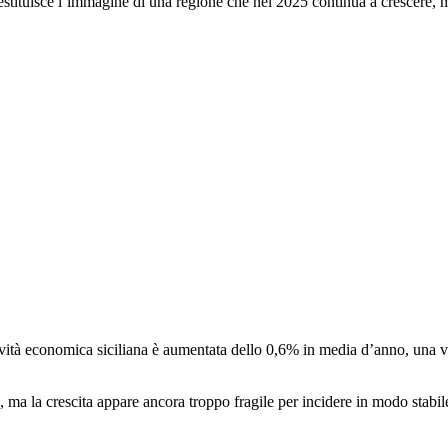
restituisce l’immagine di una regione che nel 2025 continua a crescere, 
ttività economica siciliana è aumentata dello 0,6% in media d’anno, una 
a, ma la crescita appare ancora troppo fragile per incidere in modo stabil