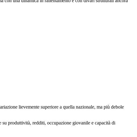
ma con una dinamica in rallentamento e con divari strutturali ancora
variazione lievemente superiore a quella nazionale, ma più debole
e su produttività, redditi, occupazione giovanile e capacità di