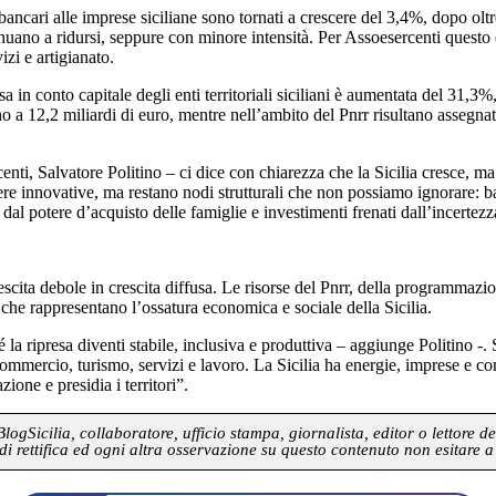
 bancari alle imprese siciliane sono tornati a crescere del 3,4%, dopo olt
uano a ridursi, seppure con minore intensità. Per Assoesercenti questo è 
zi e artigianato.
in conto capitale degli enti territoriali siciliani è aumentata del 31,3%, 
2,2 miliardi di euro, mentre nell’ambito del Pnrr risultano assegnati 12,
enti, Salvatore Politino – ci dice con chiarezza che la Sicilia cresce, m
liere innovative, ma restano nodi strutturali che non possiamo ignorare: ba
al potere d’acquisto delle famiglie e investimenti frenati dall’incertezz
escita debole in crescita diffusa. Le risorse del Pnrr, della programmaz
 che rappresentano l’ossatura economica e sociale della Sicilia.
 la ripresa diventi stabile, inclusiva e produttiva – aggiunge Politino -.
r commercio, turismo, servizi e lavoro. La Sicilia ha energie, imprese e
ione e presidia i territori”.
gSicilia, collaboratore, ufficio stampa, giornalista, editor o lettore de
di rettifica ed ogni altra osservazione su questo contenuto non esitare a