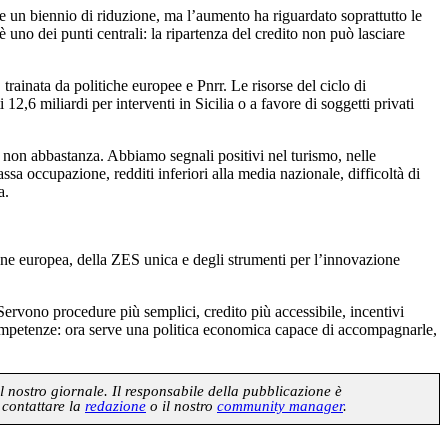
re un biennio di riduzione, ma l’aumento ha riguardato soprattutto le
uno dei punti centrali: la ripartenza del credito non può lasciare
trainata da politiche europee e Pnrr. Le risorse del ciclo di
6 miliardi per interventi in Sicilia o a favore di soggetti privati
a non abbastanza. Abbiamo segnali positivi nel turismo, nelle
ssa occupazione, redditi inferiori alla media nazionale, difficoltà di
a.
ione europea, della ZES unica e degli strumenti per l’innovazione
 Servono procedure più semplici, credito più accessibile, incentivi
 competenze: ora serve una politica economica capace di accompagnarle,
l nostro giornale. Il responsabile della pubblicazione è
 contattare la
redazione
o il nostro
community manager
.