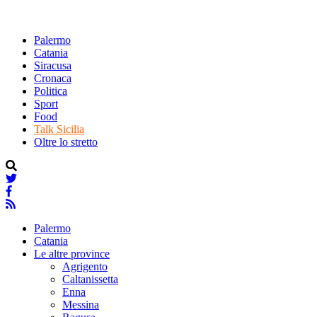
Palermo
Catania
Siracusa
Cronaca
Politica
Sport
Food
Talk Sicilia
Oltre lo stretto
Palermo
Catania
Le altre province
Agrigento
Caltanissetta
Enna
Messina