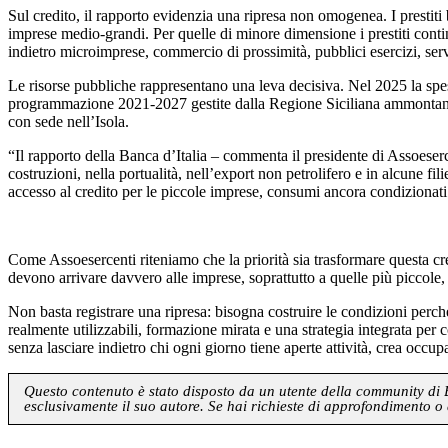
Sul credito, il rapporto evidenzia una ripresa non omogenea. I prestiti
imprese medio-grandi. Per quelle di minore dimensione i prestiti contin
indietro microimprese, commercio di prossimità, pubblici esercizi, servi
Le risorse pubbliche rappresentano una leva decisiva. Nel 2025 la spesa 
programmazione 2021-2027 gestite dalla Regione Siciliana ammontano a 1
con sede nell’Isola.
“Il rapporto della Banca d’Italia – commenta il presidente di Assoeserc
costruzioni, nella portualità, nell’export non petrolifero e in alcune fi
accesso al credito per le piccole imprese, consumi ancora condizionati d
Come Assoesercenti riteniamo che la priorità sia trasformare questa cr
devono arrivare davvero alle imprese, soprattutto a quelle più piccole,
Non basta registrare una ripresa: bisogna costruire le condizioni perché
realmente utilizzabili, formazione mirata e una strategia integrata pe
senza lasciare indietro chi ogni giorno tiene aperte attività, crea occupaz
Questo contenuto è stato disposto da un utente della community di Blo
esclusivamente il suo autore. Se hai richieste di approfondimento o 