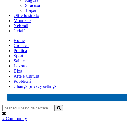
Ragusa
Siracusa
Trapani
Oltre lo stretto
Monreale
Nebrodi
Cefalù
Home
Cronaca
Politica
Sport
Salute
Lavoro
Blog
Arte e Cultura
Pubblicità
Change privacy settings
» Community