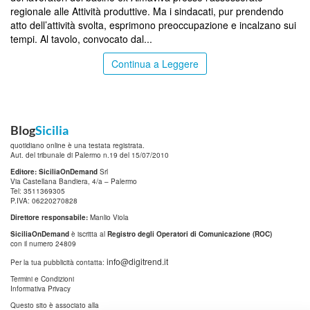
regionale alle Attività produttive. Ma i sindacati, pur prendendo
atto dell’attività svolta, esprimono preoccupazione e incalzano sui
tempi. Al tavolo, convocato dal...
Continua a Leggere
Blog
Sicilia
quotidiano online è una testata registrata.
Aut. del tribunale di Palermo n.19 del 15/07/2010
Editore: SiciliaOnDemand
Srl
Via Castellana Bandiera, 4/a – Palermo
Tel: 3511369305
P.IVA: 06220270828
Direttore responsabile:
Manlio Viola
SiciliaOnDemand
è iscritta al
Registro degli Operatori di Comunicazione (ROC)
con il numero 24809
info@digitrend.it
Per la tua pubblicità contatta:
Termini e Condizioni
Informativa Privacy
Questo sito è associato alla