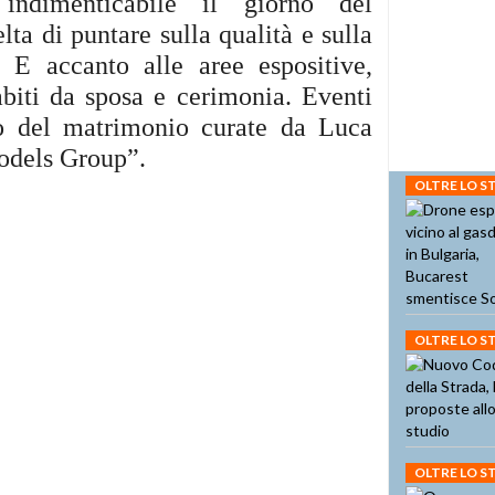
indimenticabile il giorno del
ta di puntare sulla qualità e sulla
a. E accanto alle aree espositive,
 abiti da sposa e cerimonia. Eventi
do del matrimonio curate da Luca
odels Group”.
OLTRE LO 
OLTRE LO 
OLTRE LO 