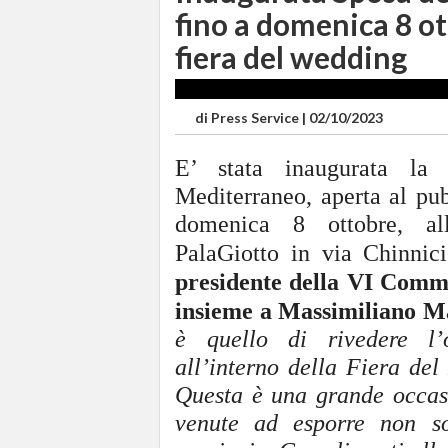
fino a domenica 8 ot
fiera del wedding
di
Press Service
|
02/10/2023
E’ stata inaugurata la
Mediterraneo, aperta al pub
domenica
8
ottobre, all
PalaGiotto in via Chinnic
presidente della VI Commi
insieme a Massimiliano M
è quello di rivedere l’o
all’interno della Fiera de
Questa è una grande occasi
venute ad esporre non s