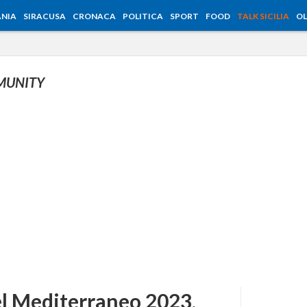
NIA
SIRACUSA
CRONACA
POLITICA
SPORT
FOOD
TALK SICILIA
OL
MUNITY
l Mediterraneo 2023,