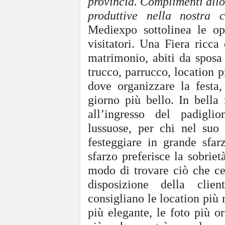
provincia. Complimenti allor
produttive nella nostra c
Mediexpo sottolinea
le op
visitatori.
Una Fiera
ricc
a
d
matrimonio, abiti da sposa 
trucco, parrucco, location p
dove organizzare la festa,
giorno più bello. In bella 
all’ingresso del padigli
lussuose, per chi nel suo
festeggiare in grande sfa
sfarzo preferisce la sobriet
modo di trovare ciò che ce
disposizione della clien
consigliano le location più r
più elegante, le foto più ori