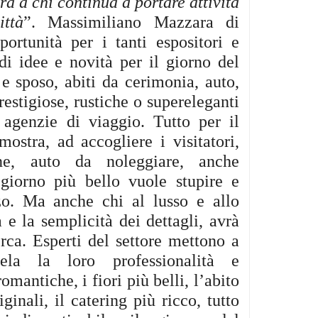
a a chi continua a portare attività
ittà
”.
Massimiliano Mazzara di
portunità per i tanti espositori e
i idee e novità per il giorno del
e sposo, abiti da cerimonia, auto,
restigiose, rustiche o supereleganti
 agenzie di viaggio. Tutto per il
mostra, ad accogliere i visitatori,
one, auto da noleggiare, anche
 giorno più bello vuole stupire e
rzo. Ma anche chi al lusso e allo
à e la semplicità dei dettagli, avrà
rca. Esperti del settore mettono a
tela la loro professionalità e
omantiche, i fiori più belli, l’abito
ginali, il catering più ricco, tutto