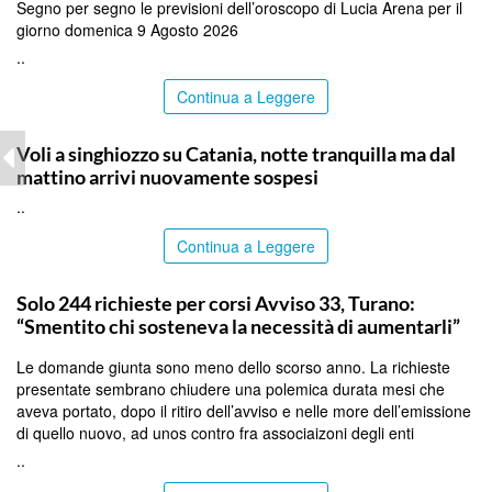
Segno per segno le previsioni dell’oroscopo di Lucia Arena per il
giorno domenica 9 Agosto 2026
..
Continua a Leggere
CATANIA
Voli a singhiozzo su Catania, notte tranquilla ma dal
mattino arrivi nuovamente sospesi
..
Continua a Leggere
PALERMO
Solo 244 richieste per corsi Avviso 33, Turano:
“Smentito chi sosteneva la necessità di aumentarli”
Le domande giunta sono meno dello scorso anno. La richieste
presentate sembrano chiudere una polemica durata mesi che
aveva portato, dopo il ritiro dell’avviso e nelle more dell’emissione
di quello nuovo, ad unos contro fra associaizoni degli enti
..