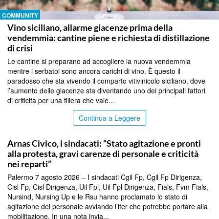
COMMUNITY
Vino siciliano, allarme giacenze prima della
vendemmia: cantine piene e richiesta di distillazione
di crisi
Le cantine si preparano ad accogliere la nuova vendemmia
mentre i serbatoi sono ancora carichi di vino. È questo il
paradosso che sta vivendo il comparto vitivinicolo siciliano, dove
l’aumento delle giacenze sta diventando uno dei principali fattori
di criticità per una filiera che vale...
Continua a Leggere
COMMUNITY
Arnas Civico, i sindacati: “Stato agitazione e pronti
alla protesta, gravi carenze di personale e criticità
nei reparti”
Palermo 7 agosto 2026 – I sindacati Cgil Fp, Cgil Fp Dirigenza,
Cisl Fp, Cisl Dirigenza, Uil Fpl, Uil Fpl Dirigenza, Fials, Fvm Fials,
Nursind, Nursing Up e le Rsu hanno proclamato lo stato di
agitazione del personale avviando l’iter che potrebbe portare alla
mobilitazione. In una nota invia...