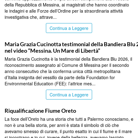
della Repubblica di Messina, ai magistrati che hanno coordinato
le indagini e alle Forze dell’Ordine per la straordinaria attività
investigativa che, attrave...
Continua a Leggere
COMMUNITY
Maria Grazia Cucinotta testimonial della Bandiera Blu
nel video “Messina. Un Mare di Libertà”
Maria Grazia Cucinotta è la testimonial della Bandiera Blu 2026, il
riconoscimento assegnato al Comune di Messina per il secondo
anno consecutivo che la conferma unica città metropolitana
d’Italia insignita del vessillo da parte della Foundation for
Environmental Education (FEE): l’attrice mes...
Continua a Leggere
COMMUNITY
Riqualificazione Fiume Oreto
La foce dell’Oreto ha una storia che tutti a Palermo conosciamo, e
non è una bella storia, per anni è stata il simbolo di ciò che
avevamo smesso di curare, il punto esatto in cui il fiume e il mare
si incontrano e in cui, invece della bellezza, avevamo lasciato