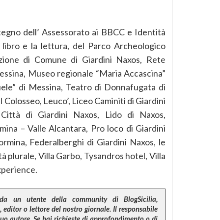
tegno dell’ Assessorato ai BBCC e Identità
l libro e la lettura, del Parco Archeologico
azione di Comune di Giardini Naxos, Rete
ssina, Museo regionale “Maria Accascina”
ele” di Messina, Teatro di Donnafugata di
 Colosseo, Leuco’, Liceo Caminiti di Giardini
 Città di Giardini Naxos, Lido di Naxos,
ina – Valle Alcantara, Pro loco di Giardini
rmina, Federalberghi di Giardini Naxos, le
à plurale, Villa Garbo, Tysandros hotel, Villa
Experience.
da un utente della community di BlogSicilia,
 editor o lettore del nostro giornale. Il responsabile
suo autore. Se hai richieste di approfondimento o di