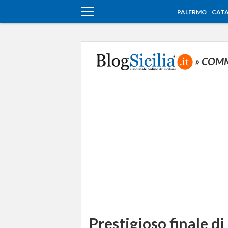
PALERMO
CATA
» COM
Prestigioso finale d