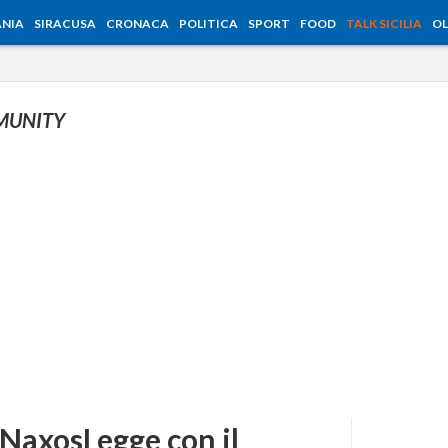
NIA
SIRACUSA
CRONACA
POLITICA
SPORT
FOOD
TALK SICILIA
OL
MUNITY
i NaxosLegge con il