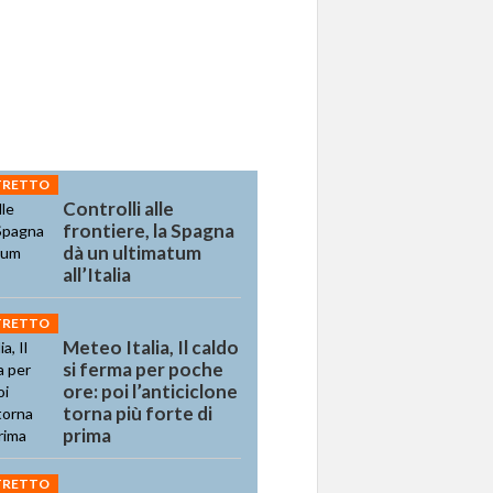
STRETTO
Controlli alle
frontiere, la Spagna
dà un ultimatum
all’Italia
STRETTO
Meteo Italia, Il caldo
si ferma per poche
ore: poi l’anticiclone
torna più forte di
prima
STRETTO