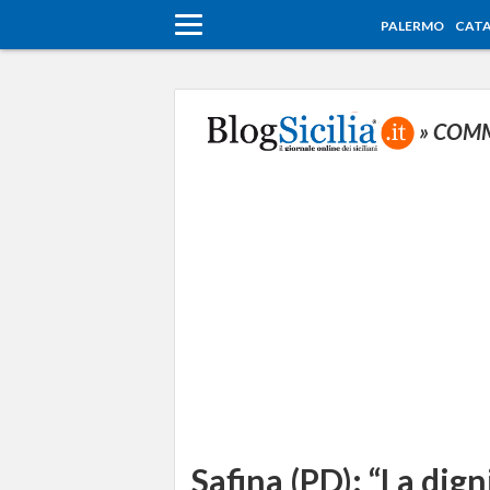
PALERMO
CATA
» COM
Safina (PD): “La dign