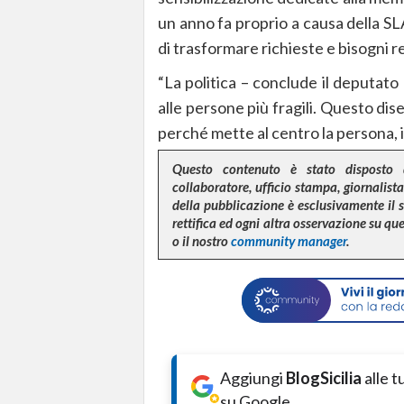
un anno fa proprio a causa della SL
di trasformare richieste e bisogni rea
“La politica – conclude il deputato
alle persone più fragili. Questo dis
perché mette al centro la persona, il d
Questo contenuto è stato disposto 
collaboratore, ufficio stampa, giornalista,
della pubblicazione è esclusivamente il 
rettifica ed ogni altra osservazione su q
o il nostro
community manager
.
Aggiungi
BlogSicilia
alle 
su Google