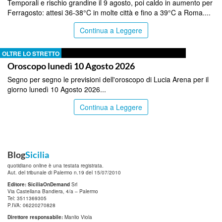
Temporali e rischio grandine il 9 agosto, poi caldo in aumento per
Ferragosto: attesi 36-38°C in molte città e fino a 39°C a Roma....
Continua a Leggere
OLTRE LO STRETTO
Oroscopo lunedì 10 Agosto 2026
Segno per segno le previsioni dell'oroscopo di Lucia Arena per il
giorno lunedì 10 Agosto 2026...
Continua a Leggere
Blog
Sicilia
quotidiano online è una testata registrata.
Aut. del tribunale di Palermo n.19 del 15/07/2010
Editore: SiciliaOnDemand
Srl
Via Castellana Bandiera, 4/a – Palermo
Tel: 3511369305
P.IVA: 06220270828
Direttore responsabile:
Manlio Viola