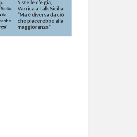
5 stelle c’è già,
Varrica a Talk Sicilia:
“Ma è diversa da ciò
che piacerebbe alla
maggioranza”