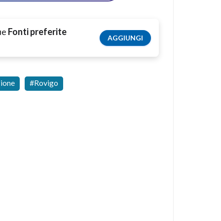
tue
Fonti preferite
AGGIUNGI
zione
Rovigo