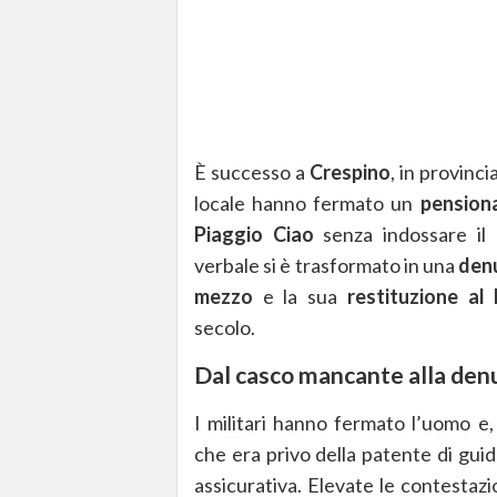
È successo a
Crespino
, in provinci
locale hanno fermato un
pensiona
Piaggio Ciao
senza indossare il
verbale si è trasformato in una
denu
mezzo
e la sua
restituzione al 
secolo.
Dal casco mancante alla denu
I militari hanno fermato l’uomo e,
che era privo della patente di gui
assicurativa. Elevate le contestazio