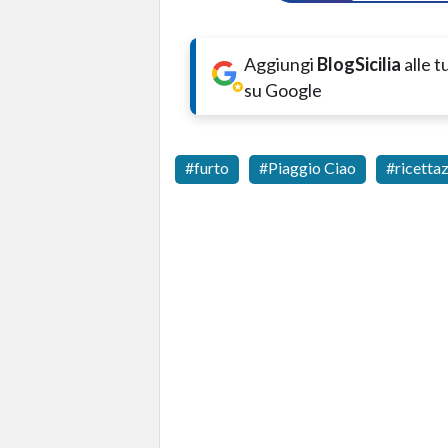
Aggiungi
BlogSicilia
alle 
su Google
furto
Piaggio Ciao
ricetta