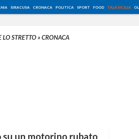
NIA
SIRACUSA
CRONACA
POLITICA
SPORT
FOOD
TALK SICILIA
OL
E LO STRETTO
» CRONACA
 su un motorino rubato