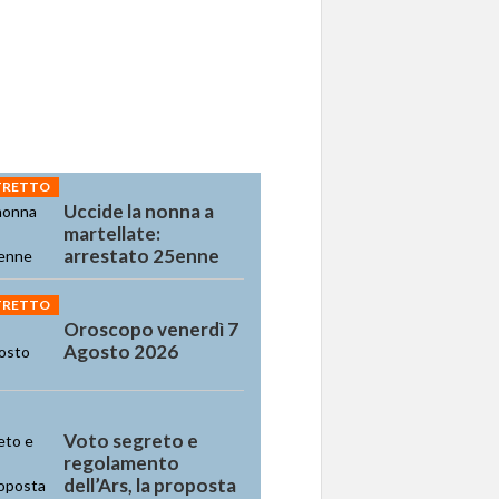
STRETTO
Uccide la nonna a
martellate:
arrestato 25enne
STRETTO
Oroscopo venerdì 7
Agosto 2026
Voto segreto e
regolamento
dell’Ars, la proposta