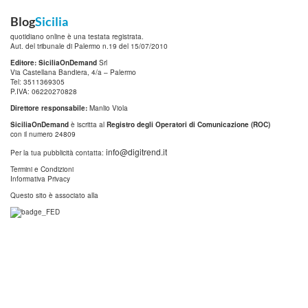
Blog
Sicilia
quotidiano online è una testata registrata.
Aut. del tribunale di Palermo n.19 del 15/07/2010
Editore: SiciliaOnDemand
Srl
Via Castellana Bandiera, 4/a – Palermo
Tel: 3511369305
P.IVA: 06220270828
Direttore responsabile:
Manlio Viola
SiciliaOnDemand
è iscritta al
Registro degli Operatori di Comunicazione (ROC)
con il numero 24809
info@digitrend.it
Per la tua pubblicità contatta:
Termini e Condizioni
Informativa Privacy
Questo sito è associato alla