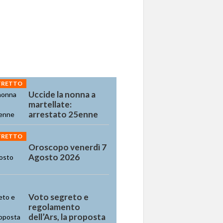
STRETTO
Uccide la nonna a
martellate:
arrestato 25enne
STRETTO
Oroscopo venerdì 7
Agosto 2026
Voto segreto e
regolamento
dell’Ars, la proposta