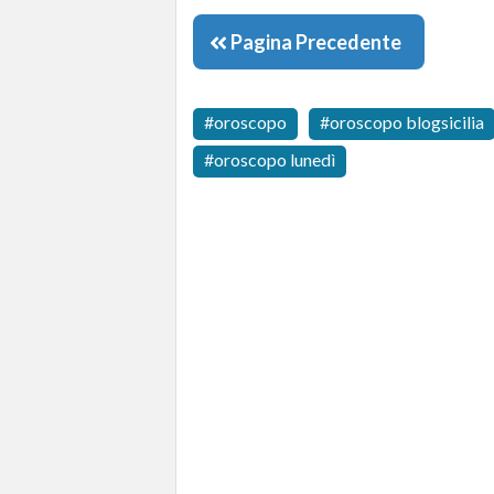
Pagina Precedente
oroscopo
oroscopo blogsicilia
oroscopo lunedì