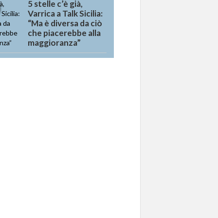
5 stelle c’è già,
Varrica a Talk Sicilia:
“Ma è diversa da ciò
che piacerebbe alla
maggioranza”