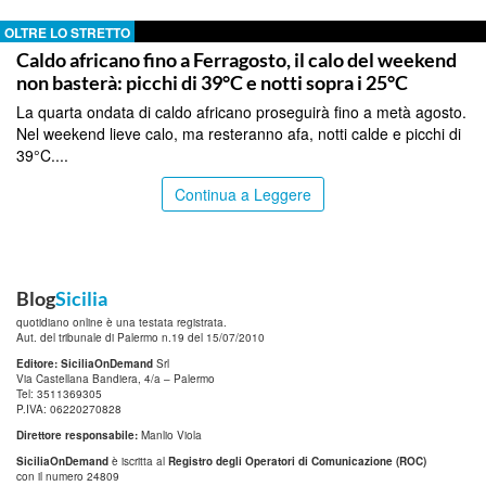
OLTRE LO STRETTO
Caldo africano fino a Ferragosto, il calo del weekend
non basterà: picchi di 39°C e notti sopra i 25°C
La quarta ondata di caldo africano proseguirà fino a metà agosto.
Nel weekend lieve calo, ma resteranno afa, notti calde e picchi di
39°C....
Continua a Leggere
Blog
Sicilia
quotidiano online è una testata registrata.
Aut. del tribunale di Palermo n.19 del 15/07/2010
Editore: SiciliaOnDemand
Srl
Via Castellana Bandiera, 4/a – Palermo
Tel: 3511369305
P.IVA: 06220270828
Direttore responsabile:
Manlio Viola
SiciliaOnDemand
è iscritta al
Registro degli Operatori di Comunicazione (ROC)
con il numero 24809