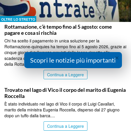
OLTRE LO STRETTO
Rottamazione, c’è tempo fino al 5 agosto: come
pagare e cosa si rischia
Chi ha scelto il pagamento in unica soluzione per la
Rottamazione-quinquies ha tempo fino al 5 agosto 2026, grazie ai
cinque giorni di tolleranza previsti dalla legge rispetto alla
×
scadenza del 31 luglio. Stesso termine per la tredicesima rata
Scopri le notizie più importanti
della Rottamazione-quater....
Continua a Leggere
OLTRE LO STRETTO
Trovato nel lago di Vico il corpo del marito di Eugenia
Roccella
È stato individuato nel lago di Vico il corpo di Luigi Cavallari,
marito della ministra Eugenia Roccella, disperso dal 27 giugno
dopo un tuffo dalla barca....
Continua a Leggere