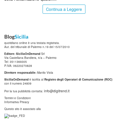
Continua a Leggere
Blog
Sicilia
quotidiano online è una testata registrata.
Aut. del tribunale di Palermo n.19 del 15/07/2010
Editore: SiciliaOnDemand
Srl
Via Castellana Bandiera, 4/a – Palermo
Tel: 3511369305
P.IVA: 06220270828
Direttore responsabile:
Manlio Viola
SiciliaOnDemand
è iscritta al
Registro degli Operatori di Comunicazione (ROC)
con il numero 24809
info@digitrend.it
Per la tua pubblicità contatta:
Termini e Condizioni
Informativa Privacy
Questo sito è associato alla